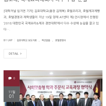
[대학저널 임지연 기자] 김포대학교(총장 김재복) 호텔조리과, 호텔제과제빵
과, 호텔경영과 재학생들이 지난 19일 양재 AT센터 제2전시장에서 진행된
‘2018 대한민국 국제요리&제과 경연대회’에서 다수 수상해 눈길을 끌고 있
다….
.
.
|
BY UKP
김포대학교 보도자료
섹션없음
호텔경영과
DETAIL
0
11월
01