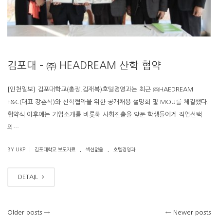
김포대 – ㈜ HEADREAM 산학 협약
[인천일보] 김포대학교(총장.김재복)호텔경영과는 최근 ㈜HAEDREAM
F&C(대표 강춘식)와 산학협약을 위한 공개채용 설명회 및 MOU를 체결했다.
협약식 이후에는 기업소개를 비롯해 사회진출을 앞둔 학생들에게 직업선택
의…
.
.
|
BY UKP
김포대학교 보도자료
섹션없음
호텔경영과
DETAIL
Older posts
→
←
Newer posts