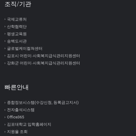
조직/기관
국제교류처
산학협력단
평생교육원
송백도서관
글로벌케이컬쳐센터
김포시 어린이∙사회복지급식관리지원센터
강화군 어린이∙사회복지급식관리지원센터
빠른안내
종합정보시스템(수강신청, 등록금고지서)
전자출석시스템
Office365
김포대학교 입학홈페이지
지원율 조회