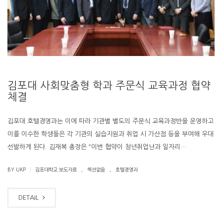
김포대 사회맞춤형 학과 주문식 교육과정 협약
체결
김포대 호텔경영과는 이에 따라 기관별 별도의 주문식 교육과정반을 운영하고
이를 이수한 학생들은 각 기관의 실습지원과 취업 시 가산점 등을 부여해 우대
선발하게 된다. 김재복 총장은 “이번 협약이 청년취업난과 일자리…
.
.
|
BY UKP
김포대학교 보도자료
섹션없음
호텔경영과
DETAIL