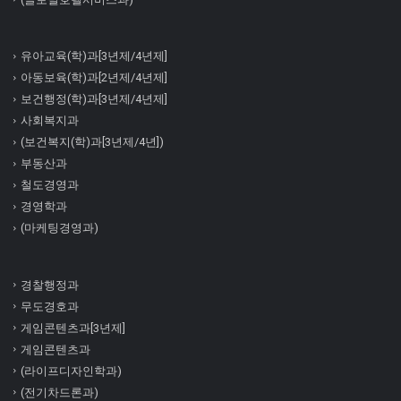
유아교육(학)과[3년제/4년제]
아동보육(학)과[2년제/4년제]
보건행정(학)과[3년제/4년제]
사회복지과
(보건복지(학)과[3년제/4년])
부동산과
철도경영과
경영학과
(마케팅경영과)
경찰행정과
무도경호과
게임콘텐츠과[3년제]
게임콘텐츠과
(라이프디자인학과)
(전기차드론과)