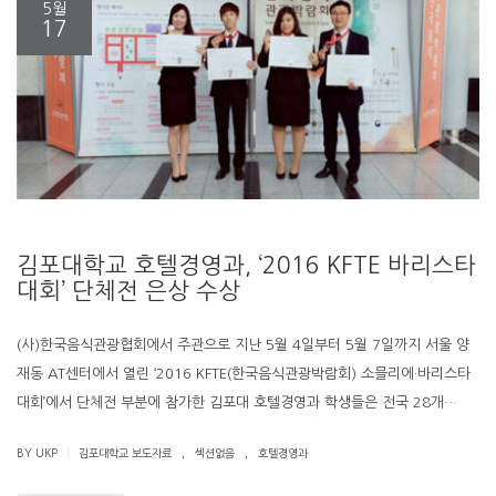
5월
17
김포대학교 호텔경영과, ‘2016 KFTE 바리스타
대회’ 단체전 은상 수상
(사)한국음식관광협회에서 주관으로 지난 5월 4일부터 5월 7일까지 서울 양
재동 AT센터에서 열린 ‘2016 KFTE(한국음식관광박람회) 소믈리에·바리스타
대회’에서 단체전 부분에 참가한 김포대 호텔경영과 학생들은 전국 28개…
.
.
|
BY UKP
김포대학교 보도자료
섹션없음
호텔경영과