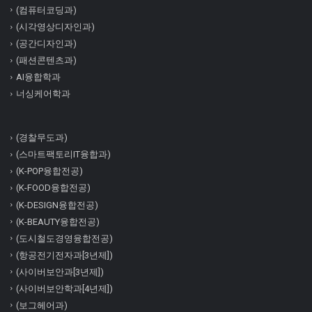
(컴퓨터코딩과)
(시각영상디자인과)
(공간디자인과)
(패션콘텐츠과)
AI융합학과
너싱케어학과
(경찰무도과)
(스마트팩토리IT융합과)
(K-POP융합전공)
(K-FOOD융합전공)
(K-DESIGN융합전공)
(K-BEAUTY융합전공)
(도시철도경영융합전공)
(항공전기전자과[3년제])
(사이버보안과[3년제])
(사이버보안학과[4년제])
(보그헤어과)