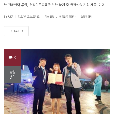
한 전문인력 투입, 현장실무교육을 위한 학기 중 현장실습 기회 제공, 이에…
.
.
.
|
BY UKP
김포대학교 보도자료
섹션없음
항공관광경영과
호텔경영과
DETAIL
0
8월
31