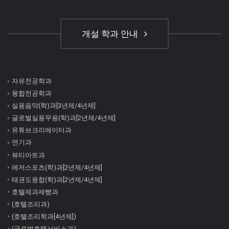
개설 학과 안내
자유전공학과
융합전공학과
실용음악(학)과[3년제/4년제]
글로벌실용무용(학)과[2년제/4년제]
유튜브크리에이터과
연기과
뷰티아트과
레저스포츠(학)과[2년제/4년제]
태권도융합(학)과[2년제/4년제]
호텔제과제빵과
(호텔조리과)
(호텔조리학과[4년제])
(글로벌호텔서비스과)