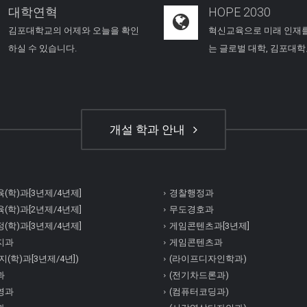
대학연혁
HOPE 2030
김포대학교의 어제와 오늘을 확인
혁신교육으로 미래 인재
하실 수 있습니다.
는 글로벌 대학, 김포대
개설 학과 안내
(학)과[3년제/4년제]
경찰행정과
(학)과[2년제/4년제]
무도경호과
(학)과[3년제/4년제]
게임콘텐츠과[3년제]
지과
게임콘텐츠과
(학)과[3년제/4년])
(라이프디자인학과)
과
(전기차드론과)
영과
(컴퓨터코딩과)