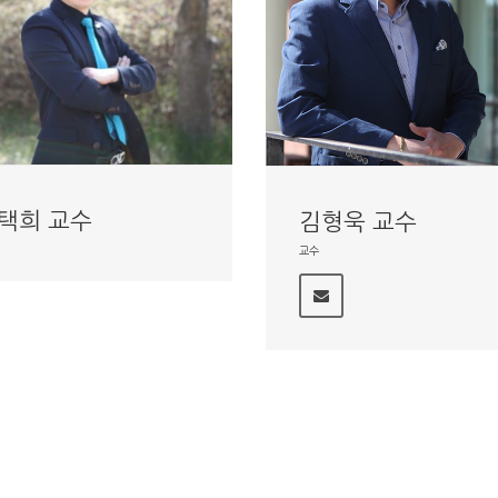
택희 교수
김형욱 교수
교수