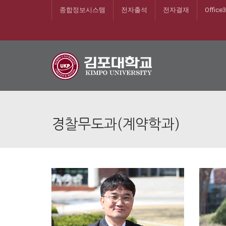
종합정보시스템
전자출석
전자결재
Office
경찰무도과(계약학과)