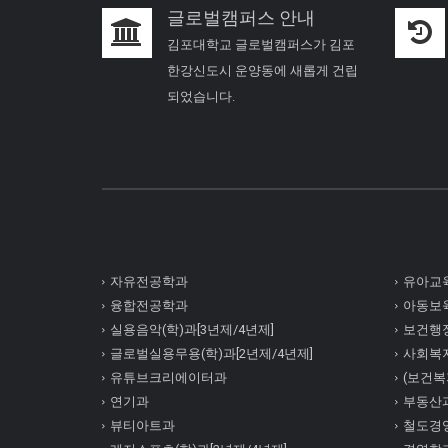
글로벌캠퍼스 안내
김포대학교 글로벌캠퍼스가 김포
한강신도시 운양동에 새롭게 건립
되었습니다.
자유전공학과
유아교육
융합전공학과
아동보육
실용음악(학)과[3년제/4년제]
보건행정
글로벌실용무용(학)과[2년제/4년제]
사회복
유튜브크리에이터과
(보건복지
연기과
부동산
뷰티아트과
철도경