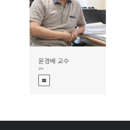
윤경배 교수
교수