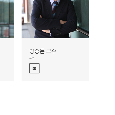
양승돈 교수
교수