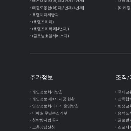
레저스포츠(학)과[2년제/4년제]
경영학
태권도융합(학)과[2년제/4년제]
(마케팅
호텔제과제빵과
(호텔조리과)
(호텔조리학과[4년제])
(글로벌호텔서비스과)
추가정보
조직/
개인정보처리방침
국제교
개인정보 제3자 제공 현황
산학협
영상정보처리기기 운영방침
평생교
이메일 무단수집거부
송백도
청탁방지법 공지
글로벌
고충상담신청
김포시