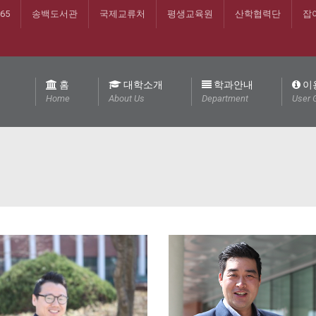
365
송백도서관
국제교류처
평생교육원
산학협력단
잡
홈
대학소개
학과안내
이
Home
About Us
Department
User 