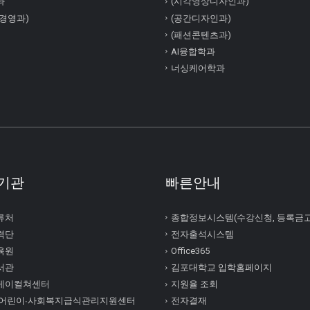
과
(시각영상디자인과)
경영과)
(공간디자인과)
(패션콘텐츠과)
AI융합학과
너싱케어학과
기관
빠른안내
류처
종합정보시스템(수강신청, 등록금
력단
전자출석시스템
육원
Office365
서관
김포대학교 입학홈페이지
케이컬쳐센터
지원율 조회
 어린이∙사회복지급식관리지원센터
전자결재