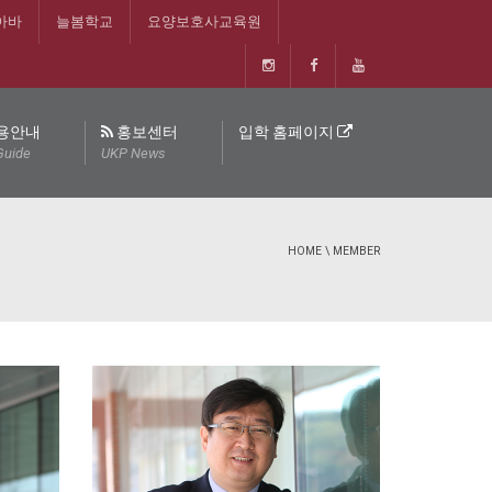
아바
늘봄학교
요양보호사교육원
용안내
홍보센터
입학 홈페이지
Guide
UKP News
HOME
\
MEMBER