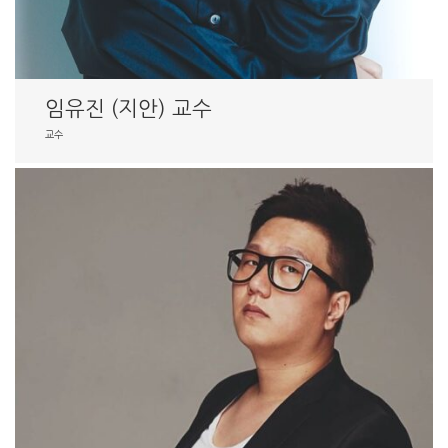
임유진 (지안) 교수
교수