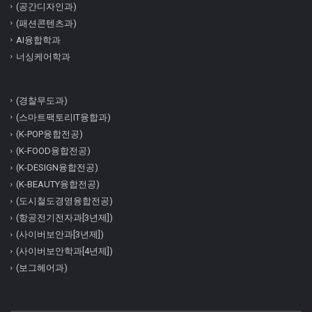
(공간디자인과)
(패션콘텐츠과)
AI융합학과
너싱케어학과
(경찰무도과)
(스마트팩토리IT융합과)
(K-POP융합전공)
(K-FOOD융합전공)
(K-DESIGN융합전공)
(K-BEAUTY융합전공)
(도시철도경영융합전공)
(항공전기전자과[3년제])
(사이버보안과[3년제])
(사이버보안학과[4년제])
(보그헤어과)