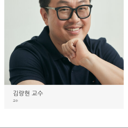
김량현 교수
교수