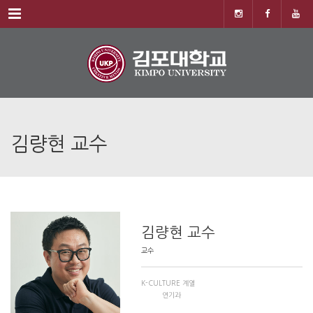
Menu
김량현 교수
김량현 교수
교수
K-CULTURE 계열
연기과