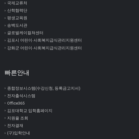
국제교류처
산학협력단
평생교육원
송백도서관
글로벌케이컬쳐센터
김포시 어린이∙사회복지급식관리지원센터
강화군 어린이∙사회복지급식관리지원센터
빠른안내
종합정보시스템(수강신청, 등록금고지서)
전자출석시스템
Office365
김포대학교 입학홈페이지
지원율 조회
전자결재
(구)입학안내