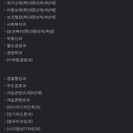
유아교육(학)과[3년제/4년제]
아동보육(학)과[2년제/4년제]
보건행정(학)과[3년제/4년제]
사회복지과
(보건복지(학)과[3년제/4년])
부동산과
철도경영과
경영학과
(마케팅경영과)
경찰행정과
무도경호과
게임콘텐츠과[3년제]
게임콘텐츠과
(라이프디자인학과)
(전기차드론과)
(컴퓨터코딩과)
(시각영상디자인과)