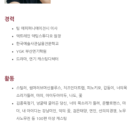
경력
팀 에피퍼니에이전시 이사
액트레인 액팅스튜디오 원장
한국예술사관실용전문학교
YGK 부산연기학원
드라마, 연기 캐스팅디렉터
활동
스틸러, 썸머러브머신블루스, 치즈인더트랩, 피노키오, 갑동이, 너의목
소리가들려, 마의, 아이두아이두, 나도, 꽃
김종욱찾기, 넝굴때 굴러온 당신, 너의 목소리가 들려, 운빨로맨스, 마
더, 내 아이디는 강남미인, 악의 꽂, 검은태양, 연인, 선의의경쟁, 노무
사노무진 등 100편 이상 캐스팅