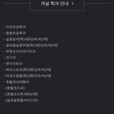
개설 학과 안내
자유전공학과
융합전공학과
실용음악(학)과[3년제/4년제]
글로벌실용무용(학)과[2년제/4년제]
유튜브크리에이터과
연기과
뷰티아트과
레저스포츠(학)과[2년제/4년제]
태권도융합(학)과[2년제/4년제]
호텔제과제빵과
(호텔조리과)
(호텔조리학과[4년제])
(글로벌호텔서비스과)