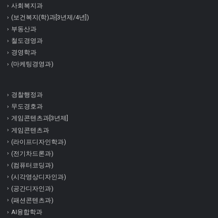
사회복지과
(보건복지(학)과[3년제/4년])
부동산과
철도경영과
경영학과
(마케팅경영과)
경찰행정과
무도경호과
게임콘텐츠과[3년제]
게임콘텐츠과
(라이프디자인학과)
(전기차드론과)
(컴퓨터코딩과)
(시각영상디자인과)
(공간디자인과)
(패션콘텐츠과)
AI융합학과