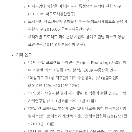
대시오염에 영향을 미치는 도시 특성요소 분석에 관한 연구
(2012.05 국토도시공간연구)
도시 에너지 소비량에 영향을 미치는 녹색도시계획요소 규명에
관한 연구(2015.05 국토도시공간연구)
주택개발 프로젝트 파이낸싱 사업의 참여 기관별 리스크 영향
요인 분석(2012.03 부동산학 연구)
기타 연구
『주택 개발 프로젝트 파이낸싱(Project Financing) 사업의 참
여 기관별 리스크 영향 요인 분석』, 2009 부동산학 연구
『역삼지구 제1종 지구단위계획 수립용역』, (주)동림피엔디
(2010년 12월 ~2011년 12월)
『노인장기 요양시설 평가지표 개빌 및 적용에 관한 연구』, 고령
사회연구원 (2011년 6월 ~2011년 12월)
『한일 간 교통사고 부상자 입원실태 비교를 통한 한국부상자병
원시스템의 문제점과 개선책 도출』, 손해보험협회 (2012년1월
~2013년 10월)
『롯데 초고층 빌딩부지 위탁주차운영시스템구축』, (주)롯데물