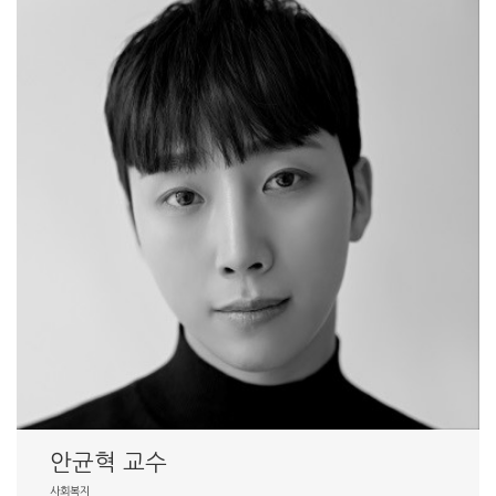
안균혁 교수
사회복지