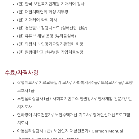
(현) 한국 보건복지인재원 치매케어 강사
(현) 대한치매협회 화성 지부장
(현) 치매케어 학회 이사
(현) 청년일보 칼럼니스트 (실버산업 현황)
(현) 유튜브 채널 운영 (뷰티풀실버)
(전) 의왕시 노인장기요양기관협회 회장
(전) 원광대학교 산본병원 작업치료실장
수료/자격사항
작업치료사/ 치료교육실기 교사/ 사회복지사2급/ 보육교사1급/ 요양
보호사1급
노인심리상담사1급/ 사회복지연구소 인권강사/ 인재재활 전문가/ 인
지지도사
연하장애 치료전문가/ 노인주택개선 지도사/ 장애인신개선프로그램
지도사
아동심리상담사 1급/ 노인인지 재활전문가/ German Manual