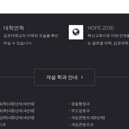
대학연혁
HOPE 2030
김포대학교의 어제와 오늘을 확인
혁신교육으로 미래 인재
하실 수 있습니다.
는 글로벌 대학, 김포대
개설 학과 안내
(학)과[3년제/4년제]
경찰행정과
(학)과[2년제/4년제]
무도경호과
(학)과[3년제/4년제]
게임콘텐츠과[3년제]
지과
게임콘텐츠과