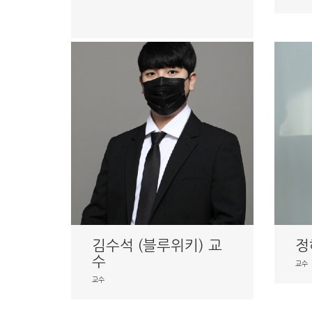
김수석 (블루위키) 교
정
수
교수
교수