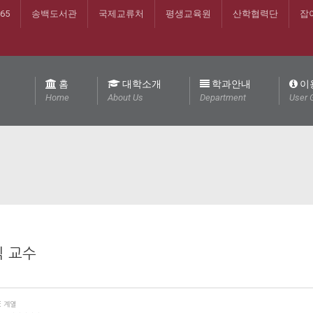
365
송백도서관
국제교류처
평생교육원
산학협력단
잡
홈
대학소개
학과안내
이
Home
About Us
Department
User 
 교수
E 계열