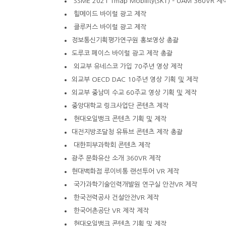
SSME 2021 Tmap Mobility(SKT) – UAM 360VR 제
힐메이드 바이럴 광고 제작
클루커스 바이럴 광고 제작
정보통신기획평가연구원 홍보영상 총괄
도루코 페이스 바이럴 광고 제작 총괄
외교부 유네스코 가입 70주년 영상 제작
외교부 OECD DAC 10주년 영상 기획 및 제작
외교부 중남미 수교 60주교 영상 기획 및 제작
중앙대학교 링크사업단 콘텐츠 제작
현대오일뱅크 콘텐츠 기획 및 제작
대전지방조달청 유튜브 콘텐츠 제작 총괄
대한피부과학회 콘텐츠 제작
광주 문화유산 소개 360VR 제작
현대백화점 루이비통 랜선투어
VR 제작
국가과학기술인력개발원 연구실 안전VR 제작
한국전력공사 건설안전VR 제작
한국어촌공단
VR 제작
제작
현대오일뱅크 콘텐츠 기획 및 제작