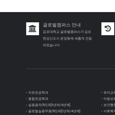
글로벌캠퍼스 안내
김포대학교 글로벌캠퍼스가 김포
한강신도시 운양동에 새롭게 건립
되었습니다.
자유전공학과
유아교육
융합전공학과
아동보육
실용음악(학)과[3년제/4년제]
보건행정
글로벌실용무용(학)과[2년제/4년제]
사회복