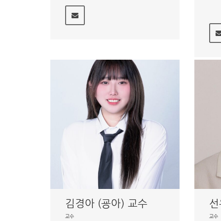
김경아 (굥아) 교수
선
교수
교수