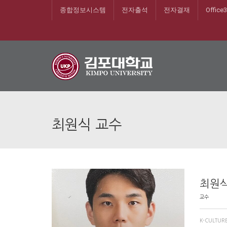
종합정보시스템
전자출석
전자결재
Office
최원식 교수
최원식
교수
K-CULTUR