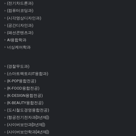
(전기차드론과)
(컴퓨터코딩과)
(시각영상디자인과)
(공간디자인과)
(패션콘텐츠과)
AI융합학과
너싱케어학과
(경찰무도과)
(스마트팩토리IT융합과)
(K-POP융합전공)
(K-FOOD융합전공)
(K-DESIGN융합전공)
(K-BEAUTY융합전공)
(도시철도경영융합전공)
(항공전기전자과[3년제])
(사이버보안과[3년제])
(사이버보안학과[4년제])