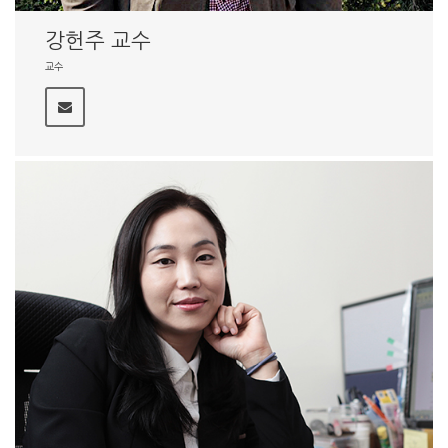
강헌주 교수
교수