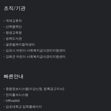
조직/기관
국제교류처
산학협력단
평생교육원
송백도서관
글로벌케이컬쳐센터
김포시 어린이∙사회복지급식관리지원센터
강화군 어린이∙사회복지급식관리지원센터
빠른안내
종합정보시스템(수강신청, 등록금고지서)
전자출석시스템
Office365
김포대학교 입학홈페이지