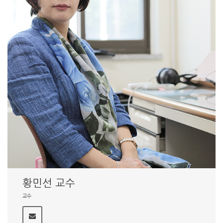
황민선 교수
교수