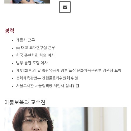
경력
계몽사 근무
㈜ 대교 교재연구실 근무
한국 출판학회 학술 이사
범우 출판 포럼 이사
제31회 책의 날 출판유공자 정부 포상 문화체육관광부 장관상 표창
문화체육관광부 간행물윤리위원회 위원
서울도서관 서울형책방 제안서 심사위원
아동보육과 교수진