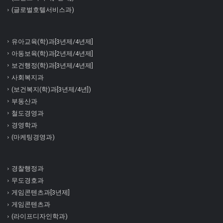
(글로벌호텔서비스과)
유아교육(학)과[3년제/4년제]
아동보육(학)과[2년제/4년제]
보건행정(학)과[3년제/4년제]
사회복지과
(보건복지(학)과[3년제/4년])
부동산과
철도경영과
경영학과
(마케팅경영과)
경찰행정과
무도경호과
게임콘텐츠과[3년제]
게임콘텐츠과
(라이프디자인학과)