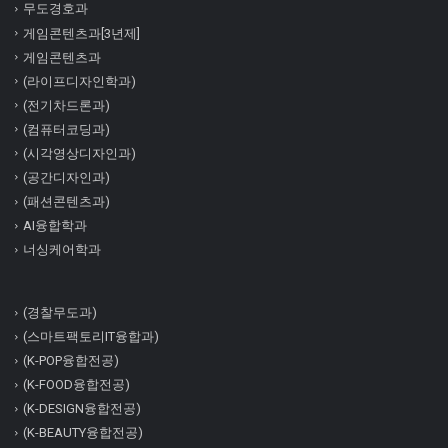
무도경호과
게임콘텐츠과[3년제]
게임콘텐츠과
(라이프디자인학과)
(전기차드론과)
(컴퓨터코딩과)
(시각영상디자인과)
(공간디자인과)
(패션콘텐츠과)
AI융합학과
너싱케어학과
(경찰무도과)
(스마트팩토리IT융합과)
(K-POP융합전공)
(K-FOOD융합전공)
(K-DESIGN융합전공)
(K-BEAUTY융합전공)