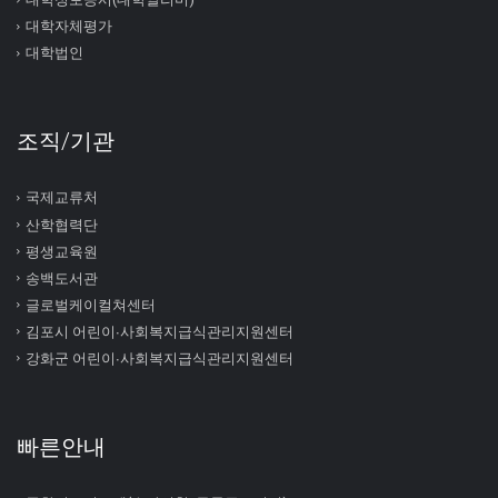
대학자체평가
대학법인
조직/기관
국제교류처
산학협력단
평생교육원
송백도서관
글로벌케이컬쳐센터
김포시 어린이∙사회복지급식관리지원센터
강화군 어린이∙사회복지급식관리지원센터
빠른안내