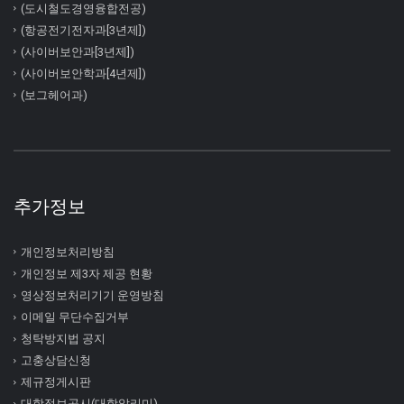
(도시철도경영융합전공)
(항공전기전자과[3년제])
(사이버보안과[3년제])
(사이버보안학과[4년제])
(보그헤어과)
추가정보
개인정보처리방침
개인정보 제3자 제공 현황
영상정보처리기기 운영방침
이메일 무단수집거부
청탁방지법 공지
고충상담신청
제규정게시판
대학정보공시(대학알리미)