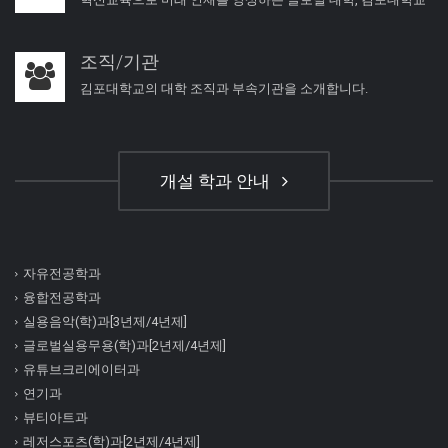
조직/기관
김포대학교의 대학 조직과 부속기관을 소개합니다.
개설 학과 안내
자유전공학과
융합전공학과
실용음악(학)과[3년제/4년제]
글로벌실용무용(학)과[2년제/4년제]
유튜브크리에이터과
연기과
뷰티아트과
레저스포츠(학)과[2년제/4년제]