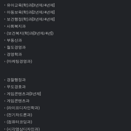
유아교육(학)과[3년제/4년제]
아동보육(학)과[2년제/4년제]
보건행정(학)과[3년제/4년제]
사회복지과
(보건복지(학)과[3년제/4년])
부동산과
철도경영과
경영학과
(마케팅경영과)
경찰행정과
무도경호과
게임콘텐츠과[3년제]
게임콘텐츠과
(라이프디자인학과)
(전기차드론과)
(컴퓨터코딩과)
(시각영상디자인과)