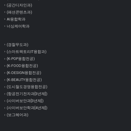
(공간디자인과)
(패션콘텐츠과)
AI융합학과
너싱케어학과
(경찰무도과)
(스마트팩토리IT융합과)
(K-POP융합전공)
(K-FOOD융합전공)
(K-DESIGN융합전공)
(K-BEAUTY융합전공)
(도시철도경영융합전공)
(항공전기전자과[3년제])
(사이버보안과[3년제])
(사이버보안학과[4년제])
(보그헤어과)