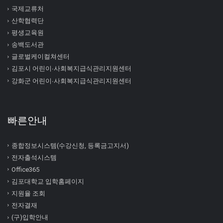
국제교류처
산학협력단
평생교육원
송백도서관
글로벌케이컬쳐센터
김포시 어린이∙사회복지급식관리지원센터
강화군 어린이∙사회복지급식관리지원센터
빠른안내
종합정보시스템(수강신청, 등록금고지서)
전자출석시스템
Office365
김포대학교 입학홈페이지
지원율 조회
전자결재
(구)입학안내