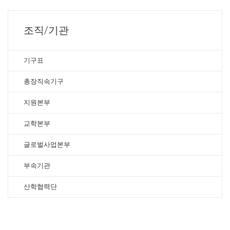
조직/기관
기구표
총장직속기구
지원본부
교학본부
글로벌사업본부
부속기관
산학협력단