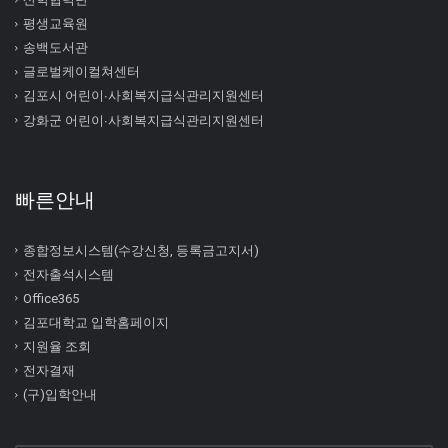
평생교육원
송백도서관
글로벌케이컬쳐센터
김포시 어린이∙사회복지급식관리지원센터
강화군 어린이∙사회복지급식관리지원센터
빠른안내
종합정보시스템(수강신청, 등록금고지서)
전자출석시스템
Office365
김포대학교 입학홈페이지
지원율 조회
전자결재
(구)입학안내