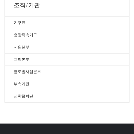
조직/기관
기구표
총장직속기구
지원본부
교학본부
글로벌사업본부
부속기관
산학협력단