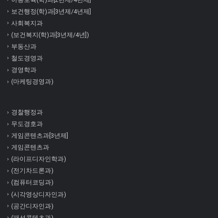
보건행정(학)과[3년제/4년제]
사회복지과
(보건복지(학)과[3년제/4년])
부동산과
철도경영과
경영학과
(마케팅경영과)
경찰행정과
무도경호과
게임콘텐츠과[3년제]
게임콘텐츠과
(라이프디자인학과)
(전기차드론과)
(컴퓨터코딩과)
(시각영상디자인과)
(공간디자인과)
(패션콘텐츠과)