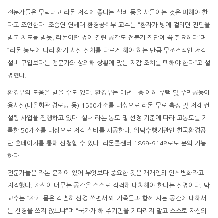
전문가들은 무턱대고 라돈 저감에 좋다는 설비 등을 사들이는 것은 피해야 한
다고 조언한다. 조승연 연세대 환경공학부 교수는 “환자가 병에 걸리면 진단을
받고 치료를 받듯, 라돈이란 병에 걸린 공간도 전문가 진단이 꼭 필요하다”며
“라돈 농도에 따라 환기 시설 설치를 다르게 해야 하는 만큼 무조건적인 저감
설비 구입보다는 전문가와 상의해 상황에 맞는 저감 조치를 택해야 한다”고 설
명했다.
환경부의 도움을 받을 수도 있다. 환경부는 매년 1층 이하 주택 및 주민공동이
용시설(마을회관·경로당 등) 1500개소를 대상으로 라돈 무료 측정 및 저감 컨
설팅 사업을 진행하고 있다. 실내 라돈 농도 및 선정 기준에 따라 고농도를 기
록한 50개소를 대상으로 저감 설비를 시공한다. 위탁수행기관인 한국환경공
단 홈페이지를 통해 신청할 수 있다. 라돈콜센터 1899-9148로도 문의 가능
하다.
전문가들은 라돈 문제에 있어 무엇보다 중요한 것은 개개인의 인식변화라고
지적했다. 자신이 머무는 공간을 스스로 점검해 대처해야 한다는 설명이다. 박
교수는 “자기 몸은 각별히 신경 쓰면서 왜 가족들과 함께 사는 공간에 대해서
는 신경을 쓰지 않느냐”며 “국가가 해 주기만을 기다리지 말고 스스로 자신의