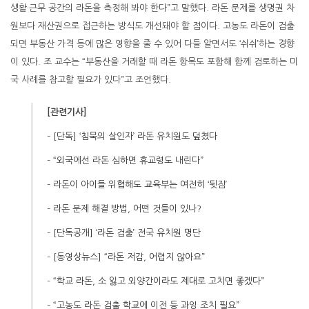
생활·근무 공간의 라돈을 측정해 봐야 한다”고 말했다. 라돈 문제를 생명권 차
원보다 재산권으로 접근하는 방식도 개선돼야 할 점이다. 고농도 라돈이 검출
되면 부동산 가격 등에 많은 영향을 줄 수 있어 다들 알면서도 ‘쉬쉬’하는 경향
이 있다. 조 교수는 “부동산을 거래할 때 라돈 항목도 포함해 함께 검토하는 미
국 사례를 참고할 필요가 있다”고 조언했다.
[관련기사]
–
[단독] ‘침묵의 살인자’ 라돈 유치원도 덮쳤다
–
“외국에선 라돈 심하면 휴교령도 내린다”
–
라돈이 아이들 위협해도 교육부는 여전히 ‘뒷짐’
–
라돈 문제 해결 방법, 어떤 것들이 있나?
–
[단독공개] ‘라돈 검출’ 전국 유치원 명단
–
[동영상뉴스] “라돈 저감, 어렵지 않아요”
–
“
학교 라돈, 소 잃고 외양간이라도 제대로 고치면 좋겠다”
–
“
고농도 라돈 검출 학교에 이전 등 과잉 조치 필요”