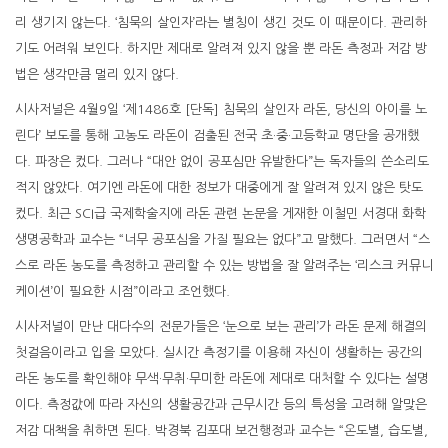
리 생기지 않는다. ‘침묵의 살인자’라는 별칭이 생긴 것도 이 때문이다. 관리하
기도 어려워 보인다. 하지만 제대로 알려져 있지 않을 뿐 라돈 측정과 저감 방
법은 생각만큼 멀리 있지 않다.
시사저널은 4월9일 ‘제1486호 [단독] 침묵의 살인자 라돈, 당신의 아이를 노
린다’ 보도를 통해 고농도 라돈이 검출된 전국 초·중·고등학교 명단을 공개했
다. 파장은 컸다. 그러나 “대안 없이 공포심만 유발한다”는 독자들의 쓴소리도
적지 않았다. 여기엔 라돈에 대한 정보가 대중에게 잘 알려져 있지 않은 탓도
컸다. 최근 SCI급 국제학술지에 라돈 관련 논문을 게재한 이철민 서경대 화학
생명공학과 교수는 “너무 공포심을 가질 필요는 없다”고 말했다. 그러면서 “스
스로 라돈 농도를 측정하고 관리할 수 있는 방법을 잘 알려주는 ‘리스크 커뮤니
케이션’이 필요한 시점”이라고 조언했다.
시사저널이 만난 대다수의 전문가들은 ‘눈으로 보는 관리’가 라돈 문제 해결의
첫걸음이라고 입을 모았다. 실시간 측정기를 이용해 자신이 생활하는 공간의
라돈 농도를 확인해야 무색·무취·무미한 라돈에 제대로 대처할 수 있다는 설명
이다. 측정값에 따라 자신의 생활공간과 근무시간 등의 특성을 고려해 알맞은
저감 대책을 취하면 된다. 박경북 김포대 보건행정과 교수는 “온도별, 습도별,