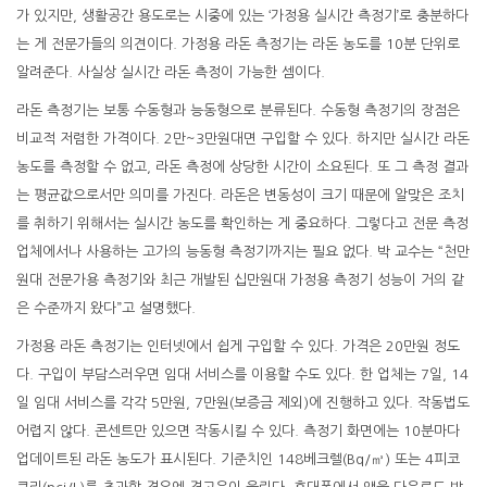
가 있지만, 생활공간 용도로는 시중에 있는 ‘가정용 실시간 측정기’로 충분하다
는 게 전문가들의 의견이다. 가정용 라돈 측정기는 라돈 농도를 10분 단위로
알려준다. 사실상 실시간 라돈 측정이 가능한 셈이다.
라돈 측정기는 보통 수동형과 능동형으로 분류된다. 수동형 측정기의 장점은
비교적 저렴한 가격이다. 2만~3만원대면 구입할 수 있다. 하지만 실시간 라돈
농도를 측정할 수 없고, 라돈 측정에 상당한 시간이 소요된다. 또 그 측정 결과
는 평균값으로서만 의미를 가진다. 라돈은 변동성이 크기 때문에 알맞은 조치
를 취하기 위해서는 실시간 농도를 확인하는 게 중요하다. 그렇다고 전문 측정
업체에서나 사용하는 고가의 능동형 측정기까지는 필요 없다. 박 교수는 “천만
원대 전문가용 측정기와 최근 개발된 십만원대 가정용 측정기 성능이 거의 같
은 수준까지 왔다”고 설명했다.
가정용 라돈 측정기는 인터넷에서 쉽게 구입할 수 있다. 가격은 20만원 정도
다. 구입이 부담스러우면 임대 서비스를 이용할 수도 있다. 한 업체는 7일, 14
일 임대 서비스를 각각 5만원, 7만원(보증금 제외)에 진행하고 있다. 작동법도
어렵지 않다. 콘센트만 있으면 작동시킬 수 있다. 측정기 화면에는 10분마다
업데이트된 라돈 농도가 표시된다. 기준치인 148베크렐(Bq/㎥) 또는 4피코