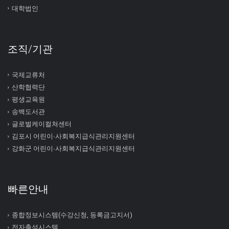
대학법인
조직/기관
국제교류처
산학협력단
평생교육원
송백도서관
글로벌케이컬쳐센터
김포시 어린이∙사회복지급식관리지원센터
강화군 어린이∙사회복지급식관리지원센터
빠른안내
종합정보시스템(수강신청, 등록금고지서)
전자출석시스템