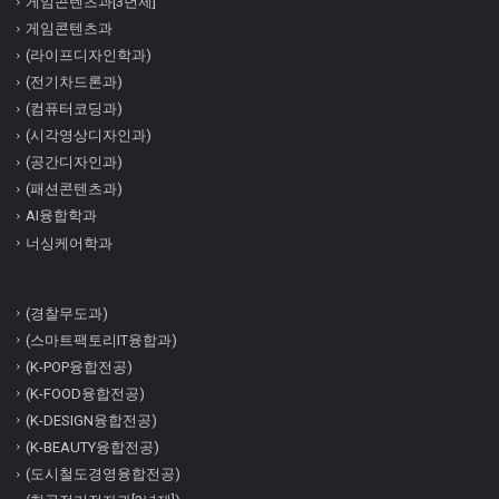
게임콘텐츠과[3년제]
게임콘텐츠과
(라이프디자인학과)
(전기차드론과)
(컴퓨터코딩과)
(시각영상디자인과)
(공간디자인과)
(패션콘텐츠과)
AI융합학과
너싱케어학과
(경찰무도과)
(스마트팩토리IT융합과)
(K-POP융합전공)
(K-FOOD융합전공)
(K-DESIGN융합전공)
(K-BEAUTY융합전공)
(도시철도경영융합전공)