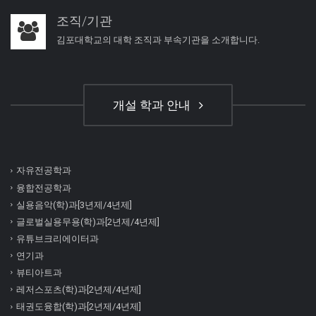
조직/기관
김포대학교의 대학 조직과 부속기관을 소개합니다.
개설 학과 안내
자유전공학과
융합전공학과
실용음악(학)과[3년제/4년제]
글로벌실용무용(학)과[2년제/4년제]
유튜브크리에이터과
연기과
뷰티아트과
레저스포츠(학)과[2년제/4년제]
태권도융합(학)과[2년제/4년제]