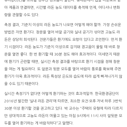
큐리(pci/L)를 초과할 경우엔 경고음이 울린다. 휴대폰에서 앱을 다운로드 받
아 제품과 연결하면, 시간별 라돈 농도 데이터를 축적해 언제, 어디서나 변화
량을 관찰할 수도 있다.
측정 결과, 기준치 이상의 라돈 농도가 나오면 어떻게 해야 할까. 가장 손쉬운
방법은 자연 환기다. 창문을 열어 바깥 공기와 실내 공기가 섞이면 고농도 라
돈은 상당히 희석된다. 전문가들은 환기에도 요령이 있다고 조언한다. 먼저 환
기 시점이다. 라돈 농도가 기준치 이상으로 감지돼 경고음이 울릴 때 바로 창
문을 열면 좋다. 한 번 환기할 때 30분 정도 해야 효과적이다. 미세먼지 때문
에 환기가 곤란할 때면, 실시간 측정 결과를 바탕으로 환기 시점을 정해 창문
을 여는 게 필요하다. 또 앞문과 뒷문 모두를 열어 바람의 통로를 확보해 주면
환기가 더욱 효과적이다. 라돈 특성상 온도와 습도에 따라 쉽게 빠져나가지 않
을 수도 있기 때문이다.
실시간 측정기가 없다면 어떻게 환기하는 것이 효과적일까. 한국환경공단이
2016년 발간한 ‘실내 라돈 관리’에 따르면, 최소한 오전·오후·저녁 하루 3번씩
30분 이상 환기할 것을 권고하고 있다. 박 교수는 “주택의 유형에 따라 다르지
만 상대적으로 고농도 라돈이 머물고 있는 아침 9시에서 11시 사이 앞뒷문 모
두를 열어 환기하는 게 바람직하다”고 말했다.