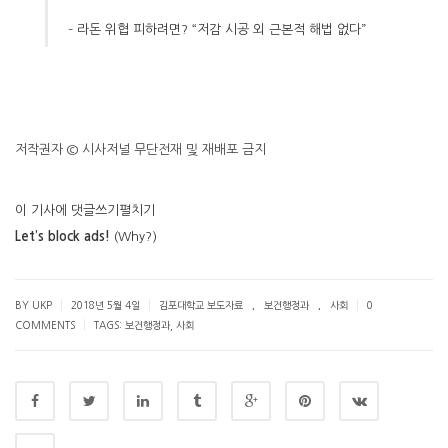
–
라돈 위협 피하려면?
“
저감 시공 외 근본적 해법 없다”
저작권자 © 시사저널 무단전재 및 재배포 금지
이 기사에 댓글쓰기
펼치기
Let’s block ads!
(Why?)
.
.
|
|
|
BY UKP
2018년 5월 4일
김포대학교 보도자료
보건행정과
사회
0
|
COMMENTS
TAGS:
보건행정과
,
사회