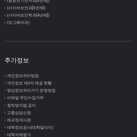
(항공전기전자과[3년제])
(사이버보안과[3년제])
(사이버보안학과[4년제])
(보그헤어과)
추가정보
개인정보처리방침
개인정보 제3자 제공 현황
영상정보처리기기 운영방침
이메일 무단수집거부
청탁방지법 공지
고충상담신청
제규정게시판
대학정보공시(대학알리미)
대학자체평가