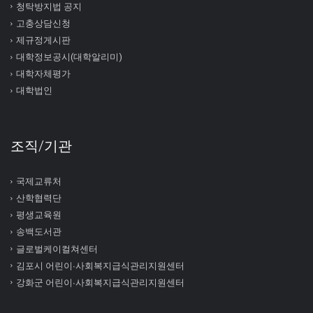
청탁방지법 공지
고충상담신청
제규정게시판
대학정보공시(대학알리미)
대학자체평가
대학법인
조직/기관
국제교류처
산학협력단
평생교육원
송백도서관
글로벌케이컬쳐센터
김포시 어린이∙사회복지급식관리지원센터
강화군 어린이∙사회복지급식관리지원센터