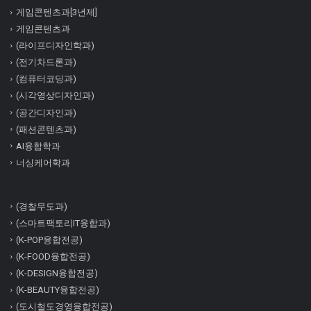
게임콘텐츠과[3년제]
게임콘텐츠과
(라이프디자인학과)
(전기차드론과)
(컴퓨터코딩과)
(시각영상디자인과)
(공간디자인과)
(패션콘텐츠과)
AI융합학과
너싱케어학과
(경찰무도과)
(스마트팩토리IT융합과)
(K-POP융합전공)
(K-FOOD융합전공)
(K-DESIGN융합전공)
(K-BEAUTY융합전공)
(도시철도경영융합전공)