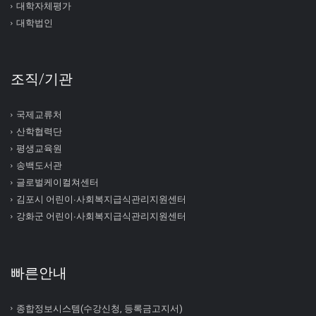
대학자체평가
대학법인
조직/기관
국제교류처
산학협력단
평생교육원
송백도서관
글로벌케이컬쳐센터
김포시 어린이∙사회복지급식관리지원센터
강화군 어린이∙사회복지급식관리지원센터
빠른안내
종합정보시스템(수강신청, 등록금고지서)