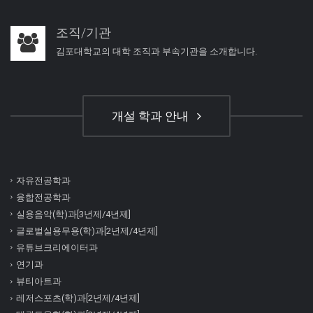
조직/기관
김포대학교의 대학 조직과 부속기관을 소개합니다.
개설 학과 안내
자유전공학과
융합전공학과
실용음악(학)과[3년제/4년제]
글로벌실용무용(학)과[2년제/4년제]
유튜브크리에이터과
연기과
뷰티아트과
레저스포츠(학)과[2년제/4년제]