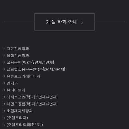
개설 학과 안내
자유전공학과
융합전공학과
실용음악(학)과[3년제/4년제]
글로벌실용무용(학)과[2년제/4년제]
유튜브크리에이터과
연기과
뷰티아트과
레저스포츠(학)과[2년제/4년제]
태권도융합(학)과[2년제/4년제]
호텔제과제빵과
(호텔조리과)
(호텔조리학과[4년제])