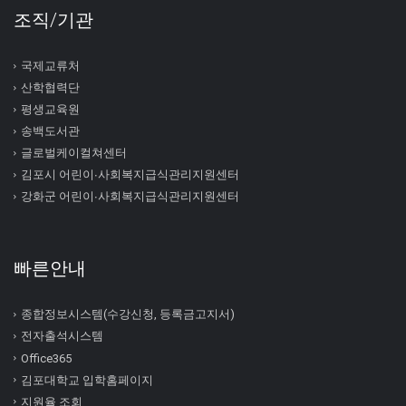
조직/기관
국제교류처
산학협력단
평생교육원
송백도서관
글로벌케이컬쳐센터
김포시 어린이∙사회복지급식관리지원센터
강화군 어린이∙사회복지급식관리지원센터
빠른안내
종합정보시스템(수강신청, 등록금고지서)
전자출석시스템
Office365
김포대학교 입학홈페이지
지원율 조회