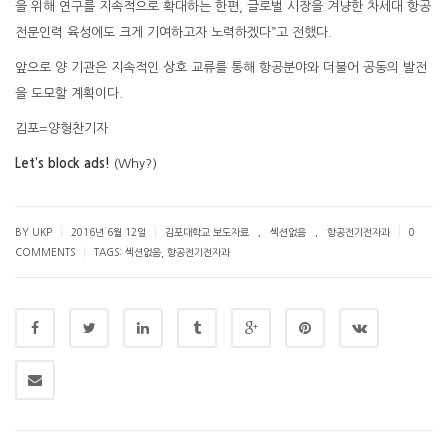
을 위해 연구를 지속적으로 확대하는 한편, 글로벌 시장을 겨냥한 차세대 항공
전문인력 육성에도 크게 기여하고자 노력하겠다”고 전했다.
앞으로 양 기관은 지속적인 상호 교류를 통해 항공분야와 더불어 공동의 발전
을 도모할 계획이다.
김포=양형찬기자
Let’s block ads!
(Why?)
.
.
|
|
|
BY UKP
2016년 6월 12일
김포대학교 보도자료
섹션없음
항공전기전자과
0
|
COMMENTS
TAGS:
섹션없음
,
항공전기전자과