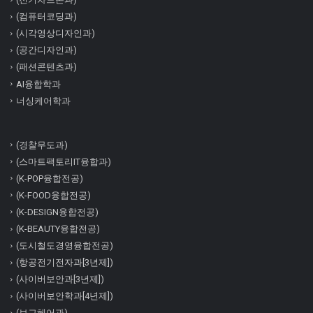
(컴퓨터코딩과)
(시각영상디자인과)
(공간디자인과)
(패션콘텐츠과)
AI융합학과
너싱케어학과
(경찰무도과)
(스마트팩토리IT융합과)
(K-POP융합전공)
(K-FOOD융합전공)
(K-DESIGN융합전공)
(K-BEAUTY융합전공)
(도시철도경영융합전공)
(항공전기전자과[3년제])
(사이버보안과[3년제])
(사이버보안학과[4년제])
(보그헤어과)