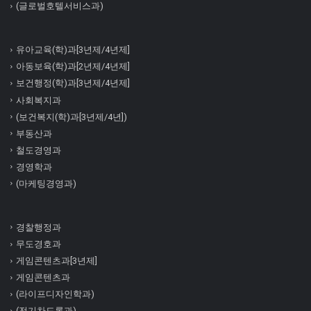
(글로벌호텔서비스과)
유아교육(학)과[3년제/4년제]
아동보육(학)과[2년제/4년제]
보건행정(학)과[3년제/4년제]
사회복지과
(보건복지(학)과[3년제/4년])
부동산과
철도경영과
경영학과
(마케팅경영과)
경찰행정과
무도경호과
게임콘텐츠과[3년제]
게임콘텐츠과
(라이프디자인학과)
(전기차드론과)