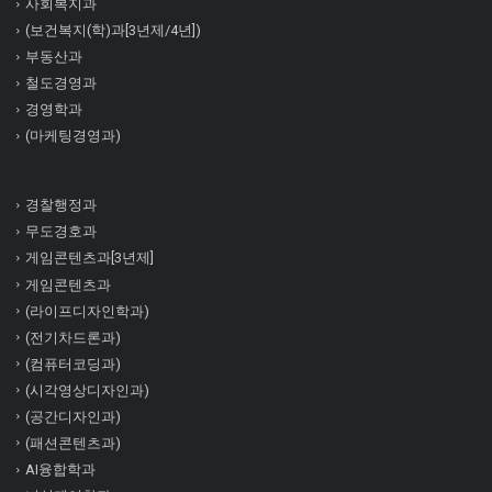
사회복지과
(보건복지(학)과[3년제/4년])
부동산과
철도경영과
경영학과
(마케팅경영과)
경찰행정과
무도경호과
게임콘텐츠과[3년제]
게임콘텐츠과
(라이프디자인학과)
(전기차드론과)
(컴퓨터코딩과)
(시각영상디자인과)
(공간디자인과)
(패션콘텐츠과)
AI융합학과