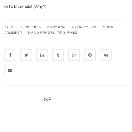
Let’s block ads!
(Why?)
.
.
|
|
|
BY UKP
2020년 4월 8일
경찰경호행정과
김포대학교 보도자료
섹션없음
0
|
COMMENTS
TAGS:
경찰경호행정과
,
김포대
,
섹션없음
UKP