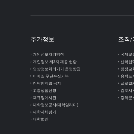
추가정보
조직/
개인정보처리방침
국제교
개인정보 제3자 제공 현황
산학협
영상정보처리기기 운영방침
평생교
이메일 무단수집거부
송백도
청탁방지법 공지
글로벌
고충상담신청
김포시
제규정게시판
강화군
대학정보공시(대학알리미)
대학자체평가
대학법인