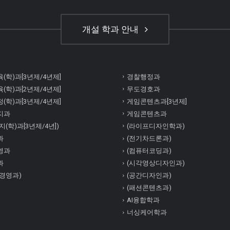
개설 학과 안내
(학)과[3년제/4년제]
경찰행정과
(학)과[2년제/4년제]
무도경호과
(학)과[3년제/4년제]
게임콘텐츠과[3년제]
지과
게임콘텐츠과
(학)과[3년제/4년])
(라이프디자인학과)
과
(전기차드론과)
영과
(컴퓨터코딩과)
과
(시각영상디자인과)
경영과)
(공간디자인과)
(패션콘텐츠과)
AI융합학과
너싱케어학과