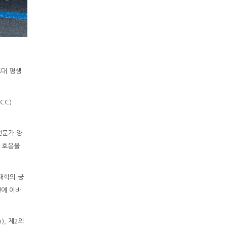
포대 평생
CC)
전문가 양
큰 호응을
대학의 긍
전에 이바
n), 제2의