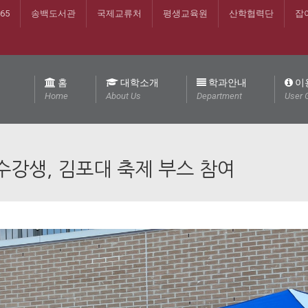
365
송백도서관
국제교류처
평생교육원
산학협력단
잡
홈
대학소개
학과안내
이
Home
About Us
Department
User 
강생, 김포대 축제 부스 참여