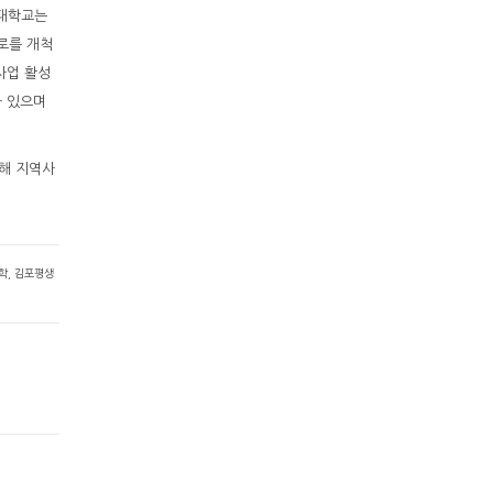
포대학교는
로를 개척
사업 활성
바 있으며
해 지역사
학
,
김포평생