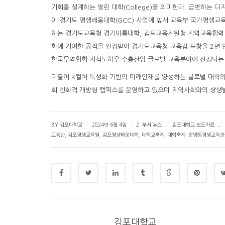
기회를 설계하는 열린 대학(College)을 의미한다. 급변하는
이 경기도 평생배움대학(GCC) 사업에 앞서 교육부 국가평생교육
하는 경기도교육청 경기이룸대학, 김포교육지원청 지역교육협력 
화에 기여한 공적을 인정받아 경기도교육청 교육감 표창을 2년 
한국무역협회 지식노하우 수출산업 글로벌 교육분야에 선정되는 
더불어 K컬처 특성화 기반의 미래인재를 양성하는 글로벌 대학
회 친화적 개방형 캠퍼스를 운영하고 있으며 지역사회와의 상생발
.
.
|
|
BY 김포대학교
2024년 6월 4일
2. 부서 뉴스
김포대학교 보도자료
교육관
,
김포평생교육원
,
김포평생배움대학
,
대학교축제
,
대학축제
,
운양동평생교육관
김포대학교