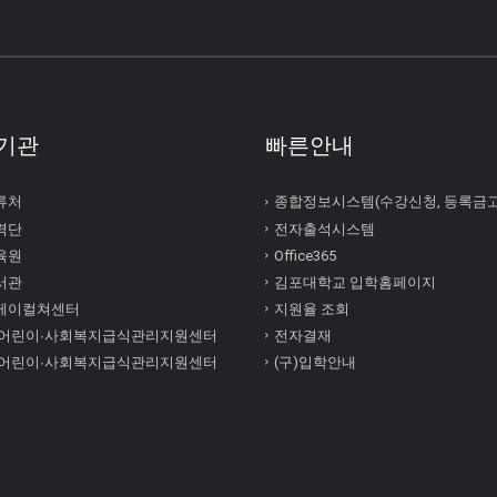
기관
빠른안내
류처
종합정보시스템(수강신청, 등록금
력단
전자출석시스템
육원
Office365
서관
김포대학교 입학홈페이지
케이컬쳐센터
지원율 조회
 어린이∙사회복지급식관리지원센터
전자결재
 어린이∙사회복지급식관리지원센터
(구)입학안내