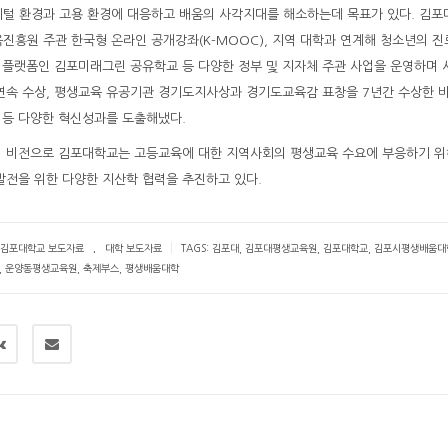
 디지털 환경과 고용 환경에 대응하고 배움의 사각지대를 해소하는데 목표가 있다. 김
진흥원 주관 한국형 온라인 공개강좌(K-MOOC), 지역 대학과 연계해 청소년의 진
플랫폼인 김포미래그린 공유학교 등 다양한 정부 및 지자체 주관 사업을 운영하며 
연속 수상, 평생교육 유공기관 경기도지사상과 경기도교육감 표창을 7년간 수상한 
등 다양한 혁신성과를 도출해냈다.
의 비전으로 김포대학교는 고등교육에 대한 지역사회의 평생교육 수요에 부응하기 위
전을 위한 다양한 지산학 협력을 추진하고 있다.
.
|
김포대학교 보도자료
대학 보도자료
TAGS:
김포대
,
김포대평생교육원
,
김포대학교
,
김포시평생배움대
,
운양동평생교육원
,
축제부스
,
평생배움대학