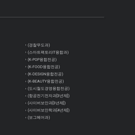
(경찰무도과)
(스마트팩토리IT융합과)
(K-POP융합전공)
(K-FOOD융합전공)
(K-DESIGN융합전공)
(K-BEAUTY융합전공)
(도시철도경영융합전공)
(항공전기전자과[3년제])
(사이버보안과[3년제])
(사이버보안학과[4년제])
(보그헤어과)