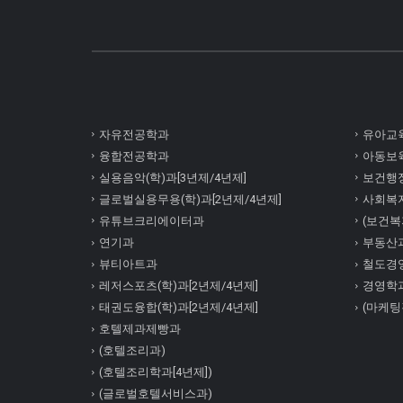
자유전공학과
유아교육
융합전공학과
아동보육
실용음악(학)과[3년제/4년제]
보건행정
글로벌실용무용(학)과[2년제/4년제]
사회복
유튜브크리에이터과
(보건복지
연기과
부동산
뷰티아트과
철도경
레저스포츠(학)과[2년제/4년제]
경영학
태권도융합(학)과[2년제/4년제]
(마케팅
호텔제과제빵과
(호텔조리과)
(호텔조리학과[4년제])
(글로벌호텔서비스과)