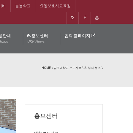
아바
늘봄학교
요양보호사교육원
용안내
홍보센터
입학 홈페이지
Guide
UKP News
HOME
\
김포대학교 보도자료
\
2. 부서 뉴스
\
홍보센터