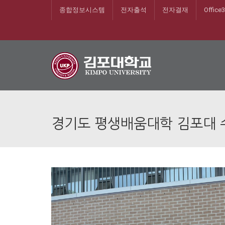
종합정보시스템
전자출석
전자결재
Office
경기도 평생배움대학 김포대 수