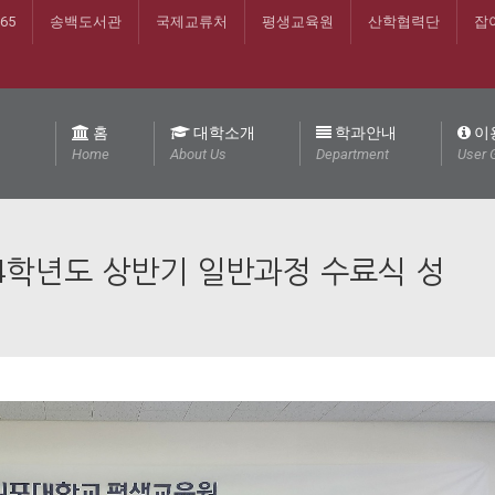
365
송백도서관
국제교류처
평생교육원
산학협력단
잡
홈
대학소개
학과안내
이
Home
About Us
Department
User 
4학년도 상반기 일반과정 수료식 성