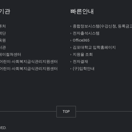
기관
빠른안내
류처
종합정보시스템(수강신청, 등록금
력단
전자출석시스템
육원
Office365
서관
김포대학교 입학홈페이지
케이컬쳐센터
지원율 조회
 어린이∙사회복지급식관리지원센터
전자결재
 어린이∙사회복지급식관리지원센터
(구)입학안내
TOP
VED.