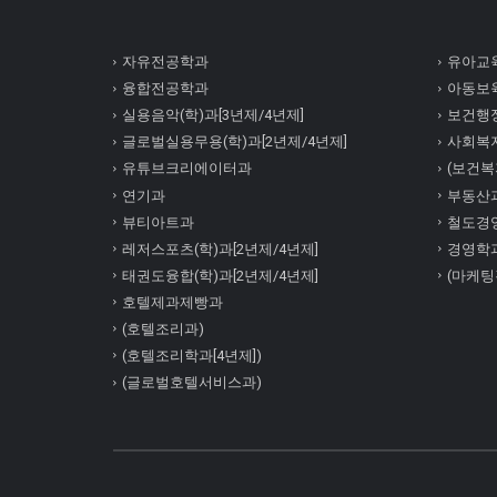
자유전공학과
유아교육
융합전공학과
아동보육
실용음악(학)과[3년제/4년제]
보건행정
글로벌실용무용(학)과[2년제/4년제]
사회복
유튜브크리에이터과
(보건복지
연기과
부동산
뷰티아트과
철도경
레저스포츠(학)과[2년제/4년제]
경영학
태권도융합(학)과[2년제/4년제]
(마케팅
호텔제과제빵과
(호텔조리과)
(호텔조리학과[4년제])
(글로벌호텔서비스과)