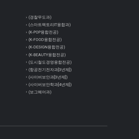
(경찰무도과)
(스마트팩토리IT융합과)
(K-POP융합전공)
(K-FOOD융합전공)
(K-DESIGN융합전공)
(K-BEAUTY융합전공)
(도시철도경영융합전공)
(항공전기전자과[3년제])
(사이버보안과[3년제])
(사이버보안학과[4년제])
(보그헤어과)