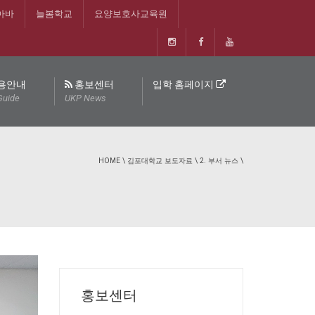
아바
늘봄학교
요양보호사교육원
용안내
홍보센터
입학 홈페이지
Guide
UKP News
HOME
\
김포대학교 보도자료
\
2. 부서 뉴스
\
홍보센터