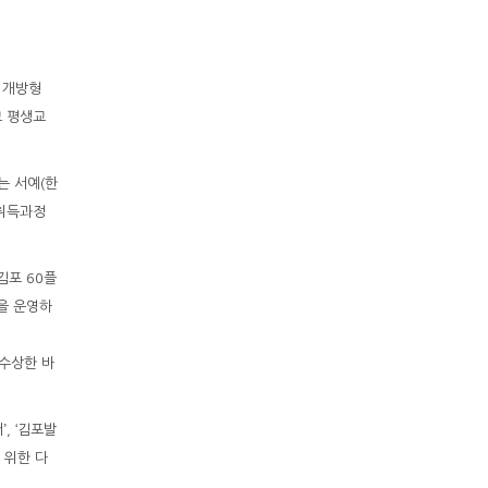
 개방형
교 평생교
는 서예(한
 취득과정
김포 60플
램을 운영하
수상한 바
, ‘김포발
 위한 다