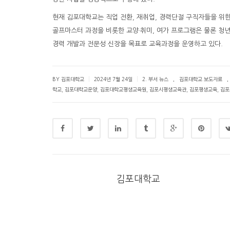
현재 김포대학교는 직업 전환, 재취업, 경력단절 구직자들을 위
골프마스터 과정을 비롯한 교양·취미, 여가 프로그램은 물론 청년
경력 개발과 전문성 신장을 목표로 교육과정을 운영하고 있다.
.
.
|
|
BY 김포대학교
2024년 7월 24일
2. 부서 뉴스
김포대학교 보도자료
학교
,
김포대학교운양
,
김포대학교평생교육원
,
김포시평생교육관
,
김포평생교육
,
김포
김포대학교