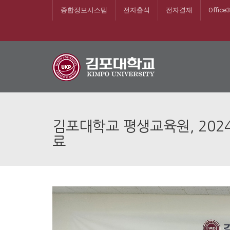
종합정보시스템
전자출석
전자결재
Office
김포대학교 평생교육원, 202
료