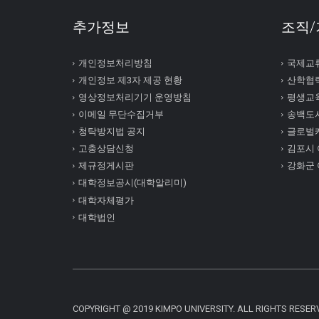
추가정보
조직/
개인정보처리방침
국제교
개인정보 제3자 제공 현황
산학협
영상정보처리기기 운영방침
평생교
이메일 무단수집거부
송백도
청탁방지법 공지
글로벌
고충상담신청
김포시
제규정게시판
강화군
대학정보공시(대학알리미)
대학자체평가
대학법인
COPYRIGHT @ 2019 KIMPO UNIVERSITY. ALL RIGHTS RESER