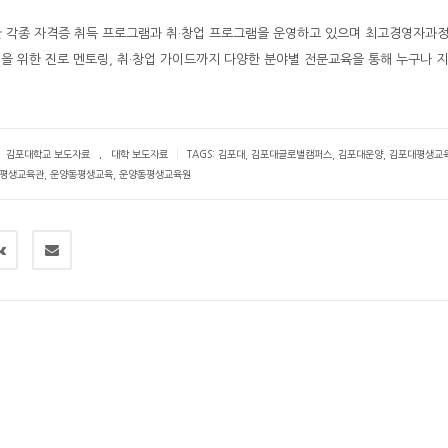
한 각종 자격증 취득 프로그램과 취·창업 프로그램을 운영하고 있으며 최고경영자과정
을 위한 진로 멘토링, 취·창업 가이드까지 다양한 분야별 전문교육을 통해 누구나 
.
|
김포대학교 보도자료
대학 보도자료
TAGS:
김포대
,
김포대글로벌캠퍼스
,
김포대운양
,
김포대평생교
평생교육관
,
운양동평생교육
,
운양동평생교육원