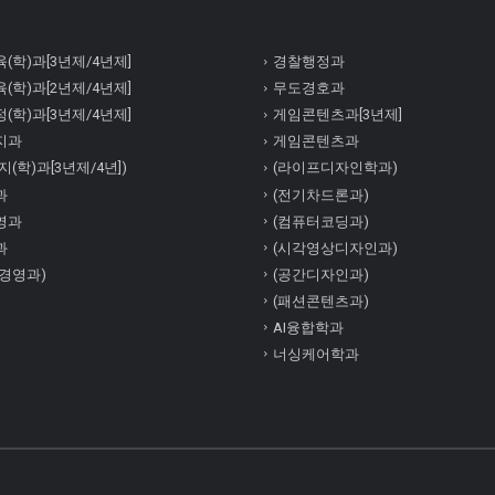
(학)과[3년제/4년제]
경찰행정과
(학)과[2년제/4년제]
무도경호과
(학)과[3년제/4년제]
게임콘텐츠과[3년제]
지과
게임콘텐츠과
(학)과[3년제/4년])
(라이프디자인학과)
과
(전기차드론과)
영과
(컴퓨터코딩과)
과
(시각영상디자인과)
경영과)
(공간디자인과)
(패션콘텐츠과)
AI융합학과
너싱케어학과