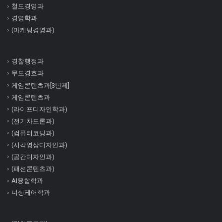
철도경영과
경영학과
(마케팅경영과)
경찰행정과
무도경호과
게임콘텐츠과[3년제]
게임콘텐츠과
(라이프디자인학과)
(전기차드론과)
(컴퓨터코딩과)
(시각영상디자인과)
(공간디자인과)
(패션콘텐츠과)
AI융합학과
너싱케어학과