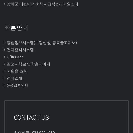
강화군 어린이∙사회복지급식관리지원센터
빠른안내
종합정보시스템(수강신청, 등록금고지서)
전자출석시스템
Office365
김포대학교 입학홈페이지
지원율 조회
전자결재
(구)입학안내
CONTACT US
입학상담 : 031.999.4039