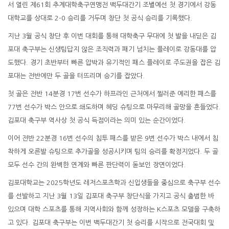
서 열린 제61회 추계대학축구연맹전 백두대간기 조별예선 첫 경기에서 강동
대학교를 상대로 2-0 승리를 거두며 창단 첫 공식 승리를 기록했다.
지난 3월 공식 창단 후 이번 대회를 통해 대학축구 무대에 첫 발을 내딛은 김
포대 축구부는 신생팀답지 않은 조직력과 패기 넘치는 플레이로 강동대를 압
도했다. 경기 초반부터 빠른 압박과 유기적인 패스 플레이로 주도권을 잡은 김
포대는 전반에만 두 골을 터뜨리며 승기를 잡았다.
첫 골은 전반 14분경 17번 선수가 하프라인 근처에서 찔러준 예리한 패스를
77번 선수가 박스 안으로 쇄도하며 헤딩 슈팅으로 마무리해 골망을 흔들었다.
김포대 축구부 역사상 첫 공식 득점이라는 의미 있는 순간이었다.
이어 전반 22분경 16번 선수의 침투 패스를 받은 9번 선수가 박스 내에서 침
착하게 오른발 슈팅으로 추가골을 성공시키며 팀의 승리를 확정지었다. 두 골
모두 선수 간의 완벽한 연계와 빠른 판단력이 돋보인 장면이었다.
김포대학교는 2025학년도 레저스포츠학과 신입생들을 중심으로 축구부 선수
를 선발하고 지난 3월 13일 김포대 축구부 창단식을 가지고 공식 출범한 바
있으며 대학 스포츠를 통해 지역사회와 함께 성장하는 K스포츠 모델을 구축하
고 있다. 김포대 축구부는 이번 백두대간기 첫 승리를 시작으로 전국대회 및