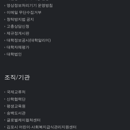
영상정보처리기기 운영방침
이메일 무단수집거부
청탁방지법 공지
고충상담신청
제규정게시판
대학정보공시(대학알리미)
대학자체평가
대학법인
조직/기관
국제교류처
산학협력단
평생교육원
송백도서관
글로벌케이컬쳐센터
김포시 어린이∙사회복지급식관리지원센터