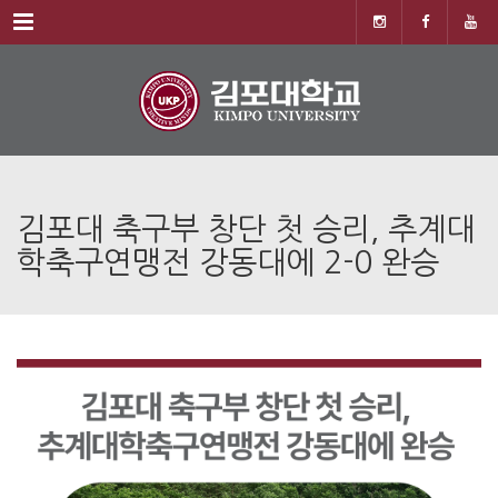
Menu
김포대 축구부 창단 첫 승리, 추계대
학축구연맹전 강동대에 2-0 완승