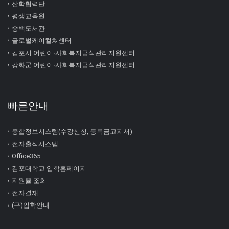
산학협력단
평생교육원
송백도서관
글로벌케이컬쳐센터
김포시 어린이∙사회복지급식관리지원센터
강화군 어린이∙사회복지급식관리지원센터
빠른안내
종합정보시스템(수강신청, 등록금고지서)
전자출석시스템
Office365
김포대학교 입학홈페이지
지원율 조회
전자결재
(구)입학안내