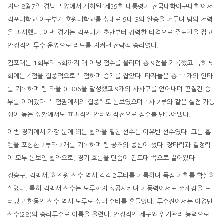
지난 8월7일 경남 밀양에서 개최된 ‘제59회 대통령기 전국대학야구대회’에서
김포대학교 야구부가 호원대학교를 상대로 9대 3의 완승을 거두며 팀의 저력
을 과시했다. 이번 경기는 김포대가 초반부터 강력한 타격으로 주도권을 잡고
안정적인 투수 운영으로 리드를 지켜낸 전략적 승리였다.
김포대는 1회부터 5회까지 매 이닝 점수를 올리며 총 9점을 기록했고 특히 5
회에는 4점을 집중적으로 득점하며 승기를 잡았다. 타자들은 총 11개의 안타
를 기록하며 팀 타율 0.306을 달성했고 9개의 사사구를 얻어내며 끈질긴 승
부를 이어갔다. 득점권에서의 집중력도 돋보였으며 1사 2루와 같은 실점 가능
성이 높은 상황에서도 효과적인 안타와 작전으로 점수를 만들어냈다.
이번 경기에서 가장 눈에 띄는 활약을 펼친 선수는 이유빈 선수였다. 그는 홈
런을 포함한 2루타 2개를 기록하며 팀 공격의 중심에 섰다. 장타력과 결정력
이 모두 돋보인 활약으로, 경기 흐름을 단숨에 김포대 쪽으로 끌어왔다.
정승구, 김범서, 허진원 선수 역시 각각 2루타를 기록하며 득점 기회를 확실히
살렸다. 특히 김범서 선수는 도루까지 성공시키며 기동력에서도 존재감을 드
러냈고 한동인 선수 역시 도루로 상대 수비를 흔들었다. 투수진에서는 이경민
선수(28)의 승리투수로 이름을 올렸다. 안정적인 제구와 위기관리 능력으로