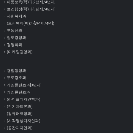
아동보육(학)과[2년제/4년제]
보건행정(학)과[3년제/4년제]
사회복지과
(보건복지(학)과[3년제/4년])
부동산과
철도경영과
경영학과
(마케팅경영과)
경찰행정과
무도경호과
게임콘텐츠과[3년제]
게임콘텐츠과
(라이프디자인학과)
(전기차드론과)
(컴퓨터코딩과)
(시각영상디자인과)
(공간디자인과)