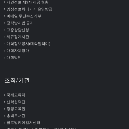
개인정보 제3자 제공 현황
영상정보처리기기 운영방침
이메일 무단수집거부
청탁방지법 공지
고충상담신청
제규정게시판
대학정보공시(대학알리미)
대학자체평가
대학법인
조직/기관
국제교류처
산학협력단
평생교육원
송백도서관
글로벌케이컬쳐센터