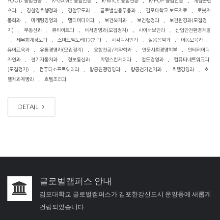
FOOD 융합전공
K-GAME 융합전공
K-MICE 융합전공
K-POP 융합전공
게임콘텐
.
.
.
.
.
츠과
경찰경호행정과
경찰무도과
글로벌실용무용과
김포대학교 보도자료
로봇자
.
.
.
.
.
동화과
마케팅경영과
멀티미디어과
보건복지과
보건행정과
보건환경과(모집정
.
.
.
.
.
지)
부동산과
뷰티아트과
비서경영과(모집정지)
사이버보안과
산업안전환경계열
.
.
.
.
.
.
세무회계정보과
스마트팩토리IT융합과
시각디자인과
실용음악과
아동보육과
.
.
.
.
유아교육과
유통경영과(모집정지)
융합전공/계약학과
인문사회경영학부
인테리어디
.
.
.
.
.
자인과
전기자동차과
정보통신과
챠밍스킨케어과
철도경영과
컴퓨터네트워크과
.
.
.
.
.
(모집정지)
컴퓨터소프트웨어과
항공관광경영과
항공전기전자과
호텔경영과
호
.
텔제과제빵과
호텔조리과
DETAIL
글로벌캠퍼스 안내
김포대학교 글로벌캠퍼스가 김포한강신도시 운양동에 새롭게
건립되었습니다.