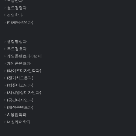
부동산과
철도경영과
경영학과
(마케팅경영과)
경찰행정과
무도경호과
게임콘텐츠과[3년제]
게임콘텐츠과
(라이프디자인학과)
(전기차드론과)
(컴퓨터코딩과)
(시각영상디자인과)
(공간디자인과)
(패션콘텐츠과)
AI융합학과
너싱케어학과