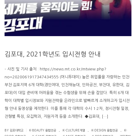
김포대, 2021학년도 입시전형 안내
– 사진 및 기사 출처 : https://news.mt.co.kr/mtview.php?
no=2020061917347434555 (머니투데이) 높은 취업률을 자랑하는 인천·
부천·김포지역 6개 대학(경인여대, 인천재능대, 인하공전, 부천대, 유한대, 김
포대)이 대입 준비에 어려움을 겪는 수험생을 위해 손을 잡았다. 특히 6개 대
학이 대학별 입시정보와 지원전략을 온라인으로 발빠르게 소개하고자 입시전
형 안내 동영상을 제작한다. 이를 통해 각 대학의 수시 1·2차, 정시전형 일정,
전형별 특징, 모집학과, 지원자격 등을 소개한다. ◆김포대, […]
.
.
.
|
BY 김포대학교
K-BEAUTY 융합전공
K-CULTURE계열
K-DESIGN 융합전공
K-
.
.
.
.