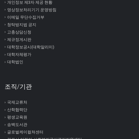
개인정보 제3자 제공 현황
영상정보처리기기 운영방침
이메일 무단수집거부
청탁방지법 공지
고충상담신청
제규정게시판
대학정보공시(대학알리미)
대학자체평가
대학법인
조직/기관
국제교류처
산학협력단
평생교육원
송백도서관
글로벌케이컬쳐센터