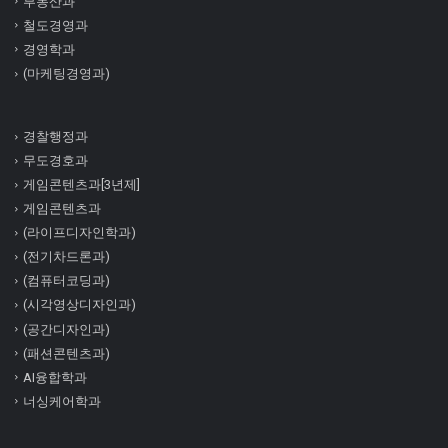
부동산과
철도경영과
경영학과
(마케팅경영과)
경찰행정과
무도경호과
게임콘텐츠과[3년제]
게임콘텐츠과
(라이프디자인학과)
(전기차드론과)
(컴퓨터코딩과)
(시각영상디자인과)
(공간디자인과)
(패션콘텐츠과)
AI융합학과
너싱케어학과