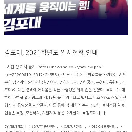
김포대, 2021학년도 입시전형 안내
– 사진 및 기사 출처 : https://news.mt.co.kr/mtview.php?
no=2020061917347434555 (머니투데이) 높은 취업률을 자랑하는 인천·
부천·김포지역 6개 대학(경인여대, 인천재능대, 인하공전, 부천대, 유한대, 김
포대)이 대입 준비에 어려움을 겪는 수험생을 위해 손을 잡았다. 특히 6개 대
학이 대학별 입시정보와 지원전략을 온라인으로 발빠르게 소개하고자 입시전
형 안내 동영상을 제작한다. 이를 통해 각 대학의 수시 1·2차, 정시전형 일정,
전형별 특징, 모집학과, 지원자격 등을 소개한다. ◆김포대, […]
.
.
.
|
BY 김포대학교
K-BEAUTY 융합전공
K-CULTURE계열
K-DESIGN 융합전공
K-
.
.
.
.