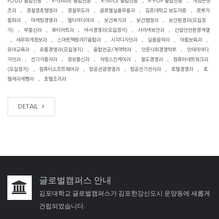
FOOD 융합전공
K-GAME 융합전공
K-MICE 융합전공
K-POP 융합전공
게임콘텐
.
.
.
.
.
츠과
경찰경호행정과
경찰무도과
글로벌실용무용과
김포대학교 보도자료
로봇자
.
.
.
.
.
동화과
마케팅경영과
멀티미디어과
보건복지과
보건행정과
보건환경과(모집정
.
.
.
.
.
지)
부동산과
뷰티아트과
비서경영과(모집정지)
사이버보안과
산업안전환경계열
.
.
.
.
.
.
세무회계정보과
스마트팩토리IT융합과
시각디자인과
실용음악과
아동보육과
.
.
.
.
유아교육과
유통경영과(모집정지)
융합전공/계약학과
인문사회경영학부
인테리어디
.
.
.
.
.
자인과
전기자동차과
정보통신과
챠밍스킨케어과
철도경영과
컴퓨터네트워크과
.
.
.
.
.
(모집정지)
컴퓨터소프트웨어과
항공관광경영과
항공전기전자과
호텔경영과
호
.
텔제과제빵과
호텔조리과
DETAIL
글로벌캠퍼스 안내
김포대학교 글로벌캠퍼스가 김포한강신도시 운양동에 새롭게
건립되었습니다.