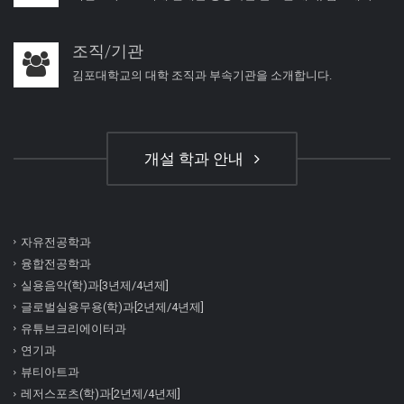
조직/기관
김포대학교의 대학 조직과 부속기관을 소개합니다.
개설 학과 안내
자유전공학과
융합전공학과
실용음악(학)과[3년제/4년제]
글로벌실용무용(학)과[2년제/4년제]
유튜브크리에이터과
연기과
뷰티아트과
레저스포츠(학)과[2년제/4년제]