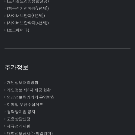
(도시철도경영융합전공)
(항공전기전자과[3년제])
(사이버보안과[3년제])
(사이버보안학과[4년제])
(보그헤어과)
추가정보
개인정보처리방침
개인정보 제3자 제공 현황
영상정보처리기기 운영방침
이메일 무단수집거부
청탁방지법 공지
고충상담신청
제규정게시판
대학정보공시(대학알리미)