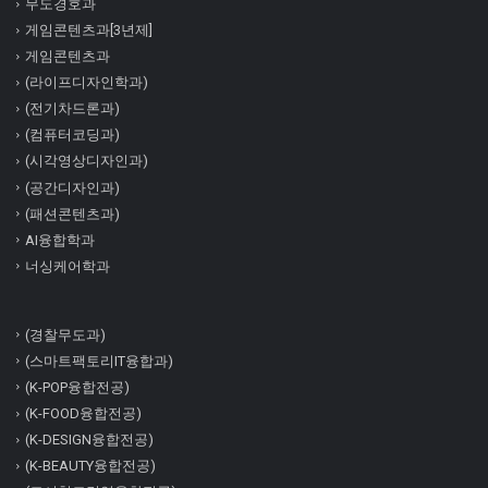
무도경호과
게임콘텐츠과[3년제]
게임콘텐츠과
(라이프디자인학과)
(전기차드론과)
(컴퓨터코딩과)
(시각영상디자인과)
(공간디자인과)
(패션콘텐츠과)
AI융합학과
너싱케어학과
(경찰무도과)
(스마트팩토리IT융합과)
(K-POP융합전공)
(K-FOOD융합전공)
(K-DESIGN융합전공)
(K-BEAUTY융합전공)