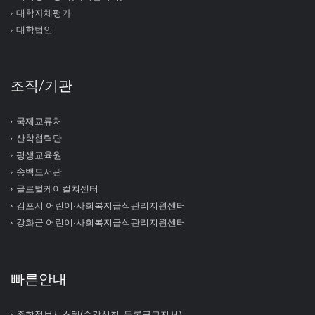
대학자체평가
대학법인
조직/기관
국제교류처
산학협력단
평생교육원
송백도서관
글로벌케이컬쳐센터
김포시 어린이∙사회복지급식관리지원센터
강화군 어린이∙사회복지급식관리지원센터
빠른안내
종합정보시스템(수강신청, 등록금고지서)