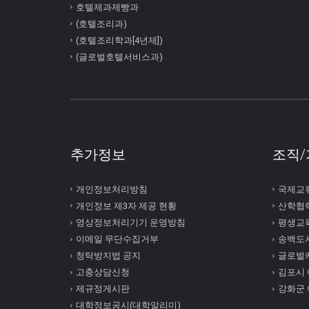
호텔제과제빵과
(호텔조리과)
(호텔조리학과[4년제])
(글로벌호텔서비스과)
추가정보
조직/
개인정보처리방침
국제교
개인정보 제3자 제공 현황
산학협
영상정보처리기기 운영방침
평생교
이메일 무단수집거부
송백도
청탁방지법 공지
글로벌
고충상담신청
김포시
제규정게시판
강화군
대학정보공시(대학알리미)