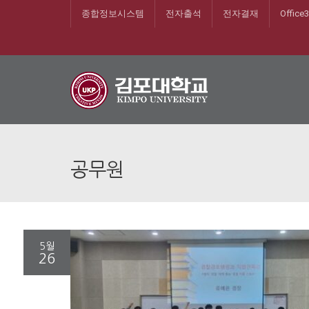
종합정보시스템
전자출석
전자결재
Office
공무원
5월
26