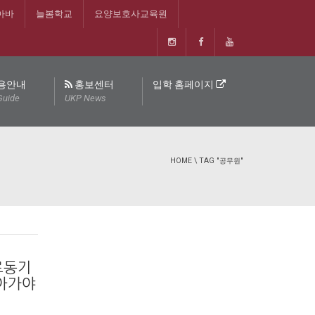
아바
늘봄학교
요양보호사교육원
용안내
홍보센터
입학 홈페이지
Guide
UKP News
HOME
\
TAG "공무원"
로동기
나아가야