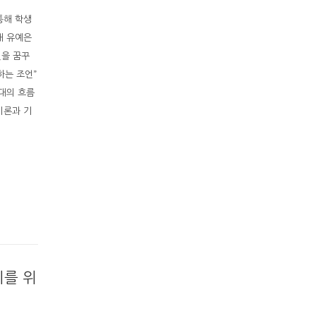
통해 학생
배 유예은
엇을 꿈꾸
하는 조언”
대의 흐름
이론과 기
치를 위