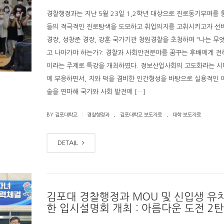
경찰행정과는 지난 5월 23일 1,2학년 대상으로 진로동기부여를 
들의 적극적인 진로탐색을 도모하고 취업의지를 고취시키고자 선
경장, 성창준 경장, 강훈 국가기관 청원경찰을 초청하여 “나는 무
고 나아가야 하는가?: 경찰과 사회안전분야를 꿈꾸는 후배에게 전
이라는 주제로 특강을 개최하였다. 정보산업사회의 고도화라는 시
에 부응하면서, 지와 덕을 겸비한 인간형성을 바탕으로 실용적인 
술을 연마해 국가와 사회 발전에 […]
.
.
|
BY 김포대학교
경찰행정과
김포대학교 보도자료
대학 보도자료
DETAIL
김포대 경찰행정과 MOU 및 신입생 유
한 입시설명회 개최 : 아름다운 도전 2탄