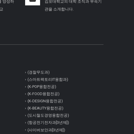
를 양성하
김포대학교의 대학 조직과 부속기
학교
관을 소개합니다.
(경찰무도과)
(스마트팩토리IT융합과)
(K-POP융합전공)
(K-FOOD융합전공)
(K-DESIGN융합전공)
(K-BEAUTY융합전공)
(도시철도경영융합전공)
(항공전기전자과[3년제])
(사이버보안과[3년제])