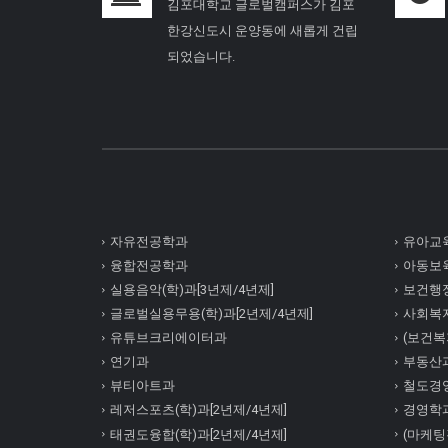
김포대학교 글로벌캠퍼스가 김포
한강신도시 운양동에 새롭게 건립
되었습니다.
자유전공학과
유아교육
융합전공학과
아동보육
실용음악(학)과[3년제/4년제]
보건행정
글로벌실용무용(학)과[2년제/4년제]
사회복
유튜브크리에이터과
(보건복지
연기과
부동산
뷰티아트과
철도경
레저스포츠(학)과[2년제/4년제]
경영학
태권도융합(학)과[2년제/4년제]
(마케팅