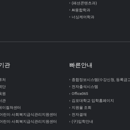
(패션콘텐츠과)
AI융합학과
너싱케어학과
기관
빠른안내
류처
종합정보시스템(수강신청, 등록금
력단
전자출석시스템
육원
Office365
서관
김포대학교 입학홈페이지
케이컬쳐센터
지원율 조회
 어린이∙사회복지급식관리지원센터
전자결재
 어린이∙사회복지급식관리지원센터
(구)입학안내