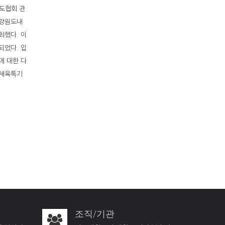
유도협회 관
 강원도내
최했다. 이
되었다. 입
에 대한 다
 체육특기
조직/기관