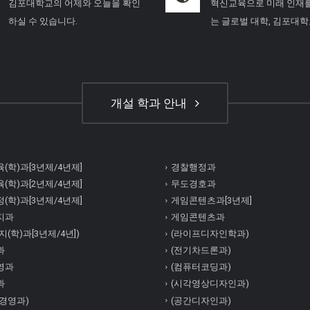
김포대학교의 어제와 오늘을 확인
혁신교육으로 미래 인재
하실 수 있습니다.
는 글로벌 대학, 김포대
개설 학과 안내
(학)과[3년제/4년제]
경찰행정과
(학)과[2년제/4년제]
무도경호과
(학)과[3년제/4년제]
게임콘텐츠과[3년제]
지과
게임콘텐츠과
(학)과[3년제/4년])
(라이프디자인학과)
과
(전기차드론과)
영과
(컴퓨터코딩과)
과
(시각영상디자인과)
경영과)
(공간디자인과)