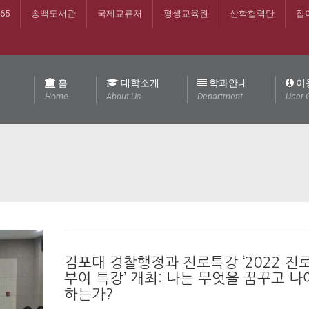
365
송백도서관
국제교류처
평생교육원
산학협력단
잡
홈
대학소개
학과안내
이
Home
About Us
Department
User 
김포대 경찰행정과 진로특강 ‘2022 진
부여 특강’ 개최: 나는 무엇을 꿈꾸고 
하는가?