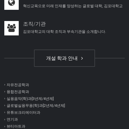
혁신교육으로 미래 인재를 양성하는 글로벌 대학, 김포대학교
조직/기관
김포대학교의 대학 조직과 부속기관을 소개합니다.
개설 학과 안내
자유전공학과
융합전공학과
실용음악(학)과[3년제/4년제]
글로벌실용무용(학)과[2년제/4년제]
유튜브크리에이터과
연기과
뷰티아트과