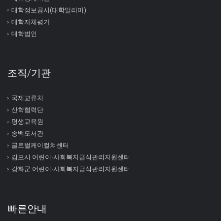
대학정보공시(대학알리미)
대학자체평가
대학법인
조직/기관
국제교류처
산학협력단
평생교육원
송백도서관
글로벌케이컬쳐센터
김포시 어린이∙사회복지급식관리지원센터
강화군 어린이∙사회복지급식관리지원센터
빠른안내