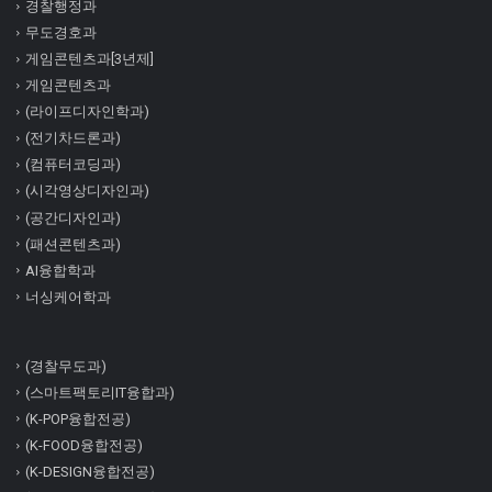
경찰행정과
무도경호과
게임콘텐츠과[3년제]
게임콘텐츠과
(라이프디자인학과)
(전기차드론과)
(컴퓨터코딩과)
(시각영상디자인과)
(공간디자인과)
(패션콘텐츠과)
AI융합학과
너싱케어학과
(경찰무도과)
(스마트팩토리IT융합과)
(K-POP융합전공)
(K-FOOD융합전공)
(K-DESIGN융합전공)