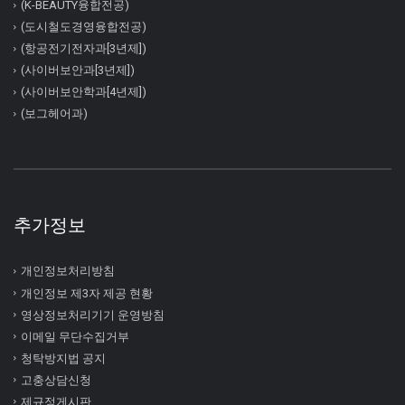
(K-BEAUTY융합전공)
(도시철도경영융합전공)
(항공전기전자과[3년제])
(사이버보안과[3년제])
(사이버보안학과[4년제])
(보그헤어과)
추가정보
개인정보처리방침
개인정보 제3자 제공 현황
영상정보처리기기 운영방침
이메일 무단수집거부
청탁방지법 공지
고충상담신청
제규정게시판