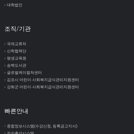
대학법인
조직/기관
국제교류처
산학협력단
평생교육원
송백도서관
글로벌케이컬쳐센터
김포시 어린이∙사회복지급식관리지원센터
강화군 어린이∙사회복지급식관리지원센터
빠른안내
종합정보시스템(수강신청, 등록금고지서)
전자출석시스템