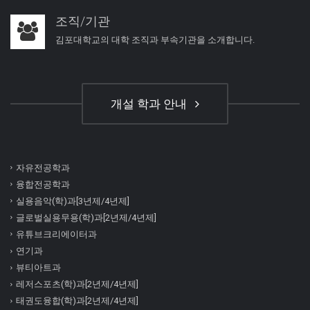
조직/기관
김포대학교의 대학 조직과 부속기관을 소개합니다.
개설 학과 안내
자유전공학과
융합전공학과
실용음악(학)과[3년제/4년제]
글로벌실용무용(학)과[2년제/4년제]
유튜브크리에이터과
연기과
뷰티아트과
레저스포츠(학)과[2년제/4년제]
태권도융합(학)과[2년제/4년제]