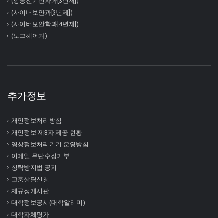
(항공전기전자과[3년제])
(사이버보안과[3년제])
(사이버보안학과[4년제])
(보그헤어과)
추가정보
개인정보처리방침
개인정보 제3자 제공 현황
영상정보처리기기 운영방침
이메일 무단수집거부
청탁방지법 공지
고충상담신청
제규정게시판
대학정보공시(대학알리미)
대학자체평가