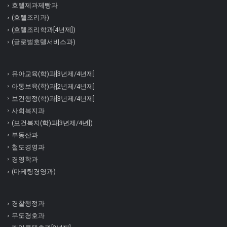
호텔제과제빵과
(호텔조리과)
(호텔조리학과[4년제])
(글로벌호텔서비스과)
유아교육(학)과[3년제/4년제]
아동보육(학)과[2년제/4년제]
보건행정(학)과[3년제/4년제]
사회복지과
(보건복지(학)과[3년제/4년])
부동산과
철도경영과
경영학과
(마케팅경영과)
경찰행정과
무도경호과