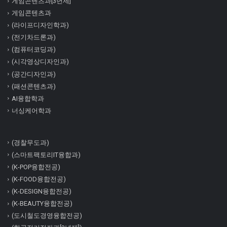
게임콘텐츠과[3년제]
게임콘텐츠과
(라이프디자인학과)
(전기차드론과)
(컴퓨터코딩과)
(시각영상디자인과)
(공간디자인과)
(패션콘텐츠과)
AI융합학과
너싱케어학과
(경찰무도과)
(스마트팩토리IT융합과)
(K-POP융합전공)
(K-FOOD융합전공)
(K-DESIGN융합전공)
(K-BEAUTY융합전공)
(도시철도경영융합전공)