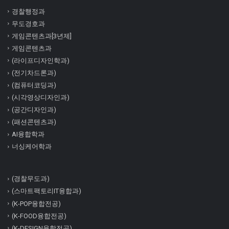
경찰행정과
무도경호과
게임콘텐츠과[3년제]
게임콘텐츠과
(라이프디자인학과)
(전기차드론과)
(컴퓨터코딩과)
(시각영상디자인과)
(공간디자인과)
(패션콘텐츠과)
AI융합학과
너싱케어학과
(경찰무도과)
(스마트팩토리IT융합과)
(K-POP융합전공)
(K-FOOD융합전공)
(K-DESIGN융합전공)