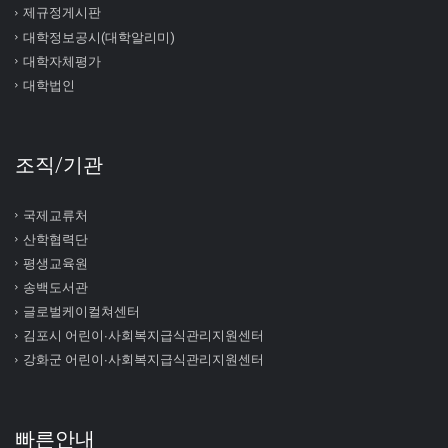
제규정게시판
대학정보공시(대학알리미)
대학자체평가
대학법인
조직/기관
국제교류처
산학협력단
평생교육원
송백도서관
글로벌케이컬쳐센터
김포시 어린이∙사회복지급식관리지원센터
강화군 어린이∙사회복지급식관리지원센터
빠른안내