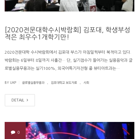
[2020전문대학수시박람회] 김포대, 학생부성
적은 최우수1개학기만!
2020전문대학 수시박람회에서 김포대 부스가 아침일찍부터 북적이고 있다.
박람회는 6일부터 8일까지 사흘간… 단, 실기점수가 들어가는 실용음악과 글
로벌실용무용과는 실기100%, 외국어특기자전형 중 뷰티아트과는…
.
.
|
BY UKP
글로벌실용무용과
김포대학교 보도자료
사회
DETAIL
0