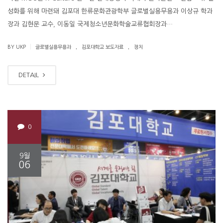
성화를 위해 마련돼 김포대 한류문화관광학부 글로벌실용무용과 이상규 학과
장과 김현문 교수, 이동일 국제청소년문화학술교류협회장과…
.
.
|
BY UKP
글로벌실용무용과
김포대학교 보도자료
정치
DETAIL
0
9월
06