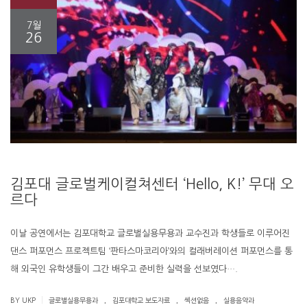
7월
26
김포대 글로벌케이컬쳐센터 ‘Hello, K!’ 무대 오
르다
이날 공연에서는 김포대학교 글로벌실용무용과 교수진과 학생들로 이루어진
댄스 퍼포먼스 프로젝트팀 ‘판타스마코리아’와의 컬래버레이션 퍼포먼스를 통
해 외국인 유학생들이 그간 배우고 준비한 실력을 선보였다….
.
.
.
|
BY UKP
글로벌실용무용과
김포대학교 보도자료
섹션없음
실용음악과