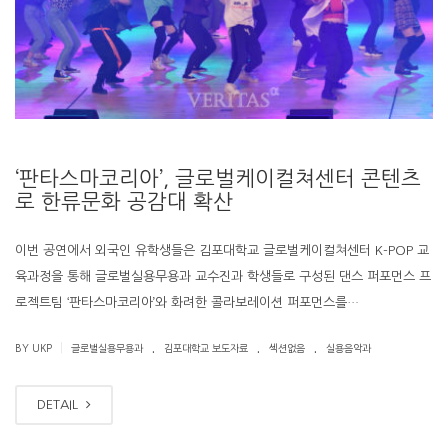
‘판타스마코리아’, 글로벌케이컬쳐센터 콘텐츠
로 한류문화 공감대 확산
이번 공연에서 외국인 유학생들은 김포대학교 글로벌케이컬쳐센터 K-POP 교
육과정을 통해 글로벌실용무용과 교수진과 학생들로 구성된 댄스 퍼포먼스 프
로젝트팀 ‘판타스마코리아’와 화려한 콜라보레이션 퍼포먼스를…
.
.
.
|
BY UKP
글로벌실용무용과
김포대학교 보도자료
섹션없음
실용음악과
DETAIL