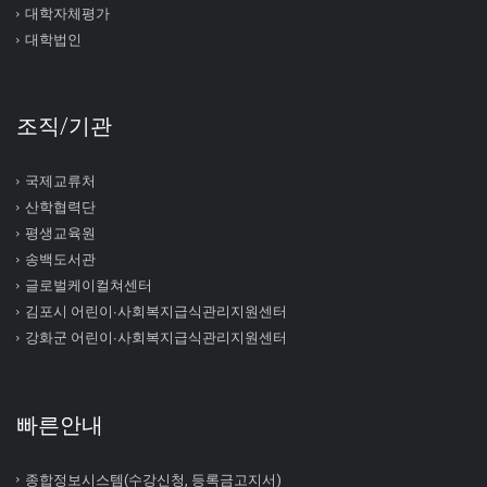
대학자체평가
대학법인
조직/기관
국제교류처
산학협력단
평생교육원
송백도서관
글로벌케이컬쳐센터
김포시 어린이∙사회복지급식관리지원센터
강화군 어린이∙사회복지급식관리지원센터
빠른안내
종합정보시스템(수강신청, 등록금고지서)