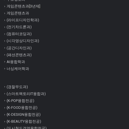
게임콘텐츠과[3년제]
게임콘텐츠과
(라이프디자인학과)
(전기차드론과)
(컴퓨터코딩과)
(시각영상디자인과)
(공간디자인과)
(패션콘텐츠과)
AI융합학과
너싱케어학과
(경찰무도과)
(스마트팩토리IT융합과)
(K-POP융합전공)
(K-FOOD융합전공)
(K-DESIGN융합전공)
(K-BEAUTY융합전공)
(도시철도경영융합전공)