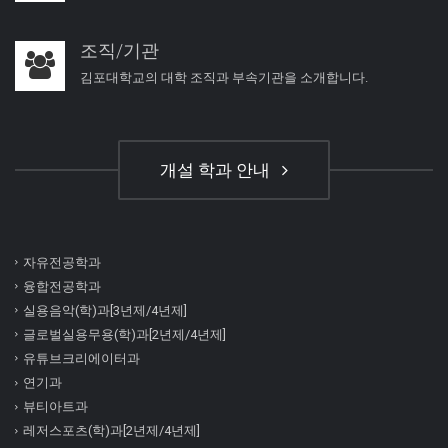
조직/기관
김포대학교의 대학 조직과 부속기관을 소개합니다.
개설 학과 안내
자유전공학과
융합전공학과
실용음악(학)과[3년제/4년제]
글로벌실용무용(학)과[2년제/4년제]
유튜브크리에이터과
연기과
뷰티아트과
레저스포츠(학)과[2년제/4년제]