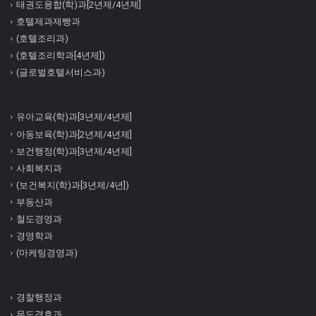
태권도융합(학)과[2년제/4년제]
호텔제과제빵과
(호텔조리과)
(호텔조리학과[4년제])
(글로벌호텔서비스과)
유아교육(학)과[3년제/4년제]
아동보육(학)과[2년제/4년제]
보건행정(학)과[3년제/4년제]
사회복지과
(보건복지(학)과[3년제/4년])
부동산과
철도경영과
경영학과
(마케팅경영과)
경찰행정과
무도경호과