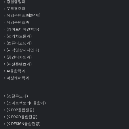
경찰행정과
무도경호과
게임콘텐츠과[3년제]
게임콘텐츠과
(라이프디자인학과)
(전기차드론과)
(컴퓨터코딩과)
(시각영상디자인과)
(공간디자인과)
(패션콘텐츠과)
AI융합학과
너싱케어학과
(경찰무도과)
(스마트팩토리IT융합과)
(K-POP융합전공)
(K-FOOD융합전공)
(K-DESIGN융합전공)