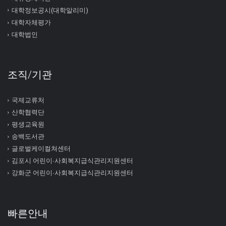
대학정보공시(대학알리미)
대학자체평가
대학법인
조직/기관
국제교류처
산학협력단
평생교육원
송백도서관
글로벌케이컬쳐센터
김포시 어린이∙사회복지급식관리지원센터
강화군 어린이∙사회복지급식관리지원센터
빠른안내