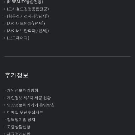
(K-BEAUTY융합전공)
(도시철도경영융합전공)
(항공전기전자과[3년제])
(사이버보안과[3년제])
(사이버보안학과[4년제])
(보그헤어과)
추가정보
개인정보처리방침
개인정보 제3자 제공 현황
영상정보처리기기 운영방침
이메일 무단수집거부
청탁방지법 공지
고충상담신청
제규정게시판