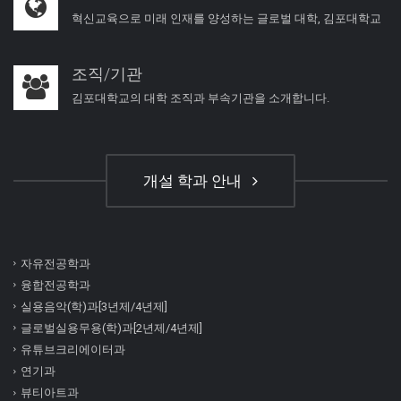
혁신교육으로 미래 인재를 양성하는 글로벌 대학, 김포대학교
조직/기관
김포대학교의 대학 조직과 부속기관을 소개합니다.
개설 학과 안내
자유전공학과
융합전공학과
실용음악(학)과[3년제/4년제]
글로벌실용무용(학)과[2년제/4년제]
유튜브크리에이터과
연기과
뷰티아트과