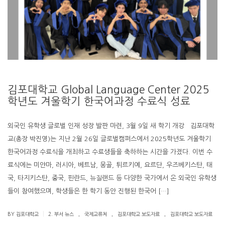
김포대학교 Global Language Center 2025
학년도 겨울학기 한국어과정 수료식 성료
외국인 유학생 글로벌 인재 성장 발판 마련, 3월 9일 새 학기 개강 김포대학
교(총장 박진영)는 지난 2월 26일 글로벌캠퍼스에서 2025학년도 겨울학기
한국어과정 수료식을 개최하고 수료생들을 축하하는 시간을 가졌다. 이번 수
료식에는 미얀마, 러시아, 베트남, 몽골, 튀르키예, 요르단, 우즈베키스탄, 태
국, 타지키스탄, 중국, 핀란드, 뉴질랜드 등 다양한 국가에서 온 외국인 유학생
들이 참여했으며, 학생들은 한 학기 동안 진행된 한국어 […]
.
.
.
|
BY 김포대학교
2. 부서 뉴스
국제교류처
김포대학교 보도자료
김포대학교 보도자료