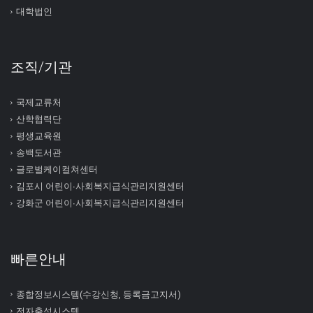
대학법인
조직/기관
국제교류처
산학협력단
평생교육원
송백도서관
글로벌케이컬쳐센터
김포시 어린이∙사회복지급식관리지원센터
강화군 어린이∙사회복지급식관리지원센터
빠른안내
종합정보시스템(수강신청, 등록금고지서)
전자출석시스템