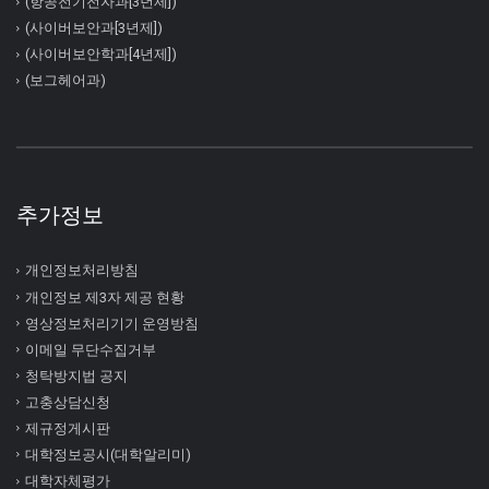
(항공전기전자과[3년제])
(사이버보안과[3년제])
(사이버보안학과[4년제])
(보그헤어과)
추가정보
개인정보처리방침
개인정보 제3자 제공 현황
영상정보처리기기 운영방침
이메일 무단수집거부
청탁방지법 공지
고충상담신청
제규정게시판
대학정보공시(대학알리미)
대학자체평가