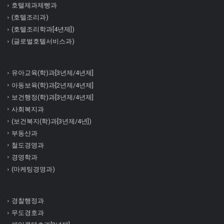
호텔제과제빵과
(호텔조리과)
(호텔조리학과[4년제])
(글로벌호텔서비스과)
유아교육(학)과[3년제/4년제]
아동보육(학)과[2년제/4년제]
보건행정(학)과[3년제/4년제]
사회복지과
(보건복지(학)과[3년제/4년])
부동산과
철도경영과
경영학과
(마케팅경영과)
경찰행정과
무도경호과