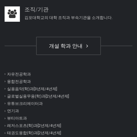
조직/기관
김포대학교의 대학 조직과 부속기관을 소개합니다.
개설 학과 안내
자유전공학과
융합전공학과
실용음악(학)과[3년제/4년제]
글로벌실용무용(학)과[2년제/4년제]
유튜브크리에이터과
연기과
뷰티아트과
레저스포츠(학)과[2년제/4년제]
태권도융합(학)과[2년제/4년제]