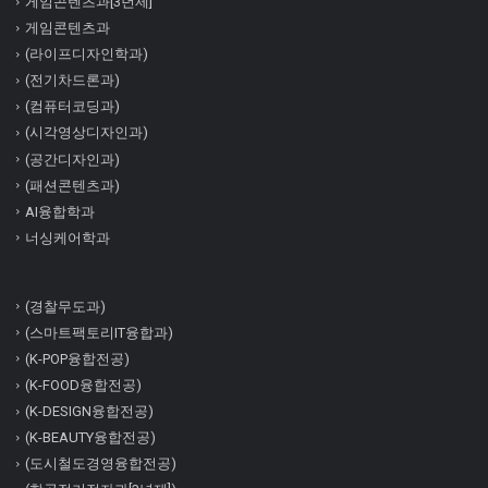
게임콘텐츠과[3년제]
게임콘텐츠과
(라이프디자인학과)
(전기차드론과)
(컴퓨터코딩과)
(시각영상디자인과)
(공간디자인과)
(패션콘텐츠과)
AI융합학과
너싱케어학과
(경찰무도과)
(스마트팩토리IT융합과)
(K-POP융합전공)
(K-FOOD융합전공)
(K-DESIGN융합전공)
(K-BEAUTY융합전공)
(도시철도경영융합전공)