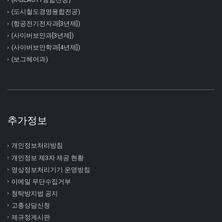
(도시철도경영융합전공)
(항공전기전자과[3년제])
(사이버보안과[3년제])
(사이버보안학과[4년제])
(보그헤어과)
추가정보
개인정보처리방침
개인정보 제3자 제공 현황
영상정보처리기기 운영방침
이메일 무단수집거부
청탁방지법 공지
고충상담신청
제규정게시판