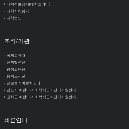
대학정보공시(대학알리미)
대학자체평가
대학법인
조직/기관
국제교류처
산학협력단
평생교육원
송백도서관
글로벌케이컬쳐센터
김포시 어린이∙사회복지급식관리지원센터
강화군 어린이∙사회복지급식관리지원센터
빠른안내