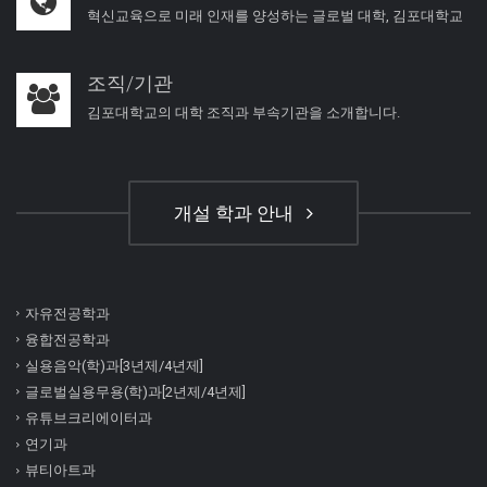
혁신교육으로 미래 인재를 양성하는 글로벌 대학, 김포대학교
조직/기관
김포대학교의 대학 조직과 부속기관을 소개합니다.
개설 학과 안내
자유전공학과
융합전공학과
실용음악(학)과[3년제/4년제]
글로벌실용무용(학)과[2년제/4년제]
유튜브크리에이터과
연기과
뷰티아트과