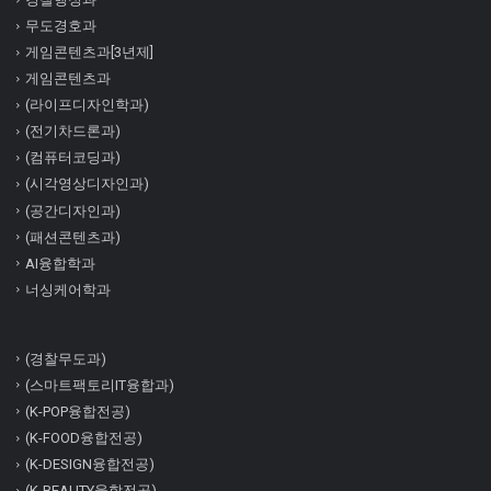
무도경호과
게임콘텐츠과[3년제]
게임콘텐츠과
(라이프디자인학과)
(전기차드론과)
(컴퓨터코딩과)
(시각영상디자인과)
(공간디자인과)
(패션콘텐츠과)
AI융합학과
너싱케어학과
(경찰무도과)
(스마트팩토리IT융합과)
(K-POP융합전공)
(K-FOOD융합전공)
(K-DESIGN융합전공)
(K-BEAUTY융합전공)