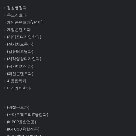
경찰행정과
무도경호과
게임콘텐츠과[3년제]
게임콘텐츠과
(라이프디자인학과)
(전기차드론과)
(컴퓨터코딩과)
(시각영상디자인과)
(공간디자인과)
(패션콘텐츠과)
AI융합학과
너싱케어학과
(경찰무도과)
(스마트팩토리IT융합과)
(K-POP융합전공)
(K-FOOD융합전공)