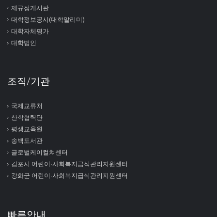
제규정게시판
대학정보공시(대학알리미)
대학자체평가
대학법인
조직/기관
국제교류처
산학협력단
평생교육원
송백도서관
글로벌케이컬쳐센터
김포시 어린이∙사회복지급식관리지원센터
강화군 어린이∙사회복지급식관리지원센터
빠른안내