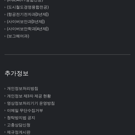
(도시철도경영융합전공)
(항공전기전자과[3년제])
(사이버보안과[3년제])
(사이버보안학과[4년제])
(보그헤어과)
추가정보
개인정보처리방침
개인정보 제3자 제공 현황
영상정보처리기기 운영방침
이메일 무단수집거부
청탁방지법 공지
고충상담신청
제규정게시판