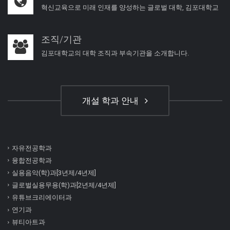
혁신교육으로 미래 인재를 양성하는 글로벌 대학, 김포대학교
조직/기관
김포대학교의 대학 조직과 부속기관을 소개합니다.
개설 학과 안내
자유전공학과
융합전공학과
실용음악(학)과[3년제/4년제]
글로벌실용무용(학)과[2년제/4년제]
유튜브크리에이터과
연기과
뷰티아트과