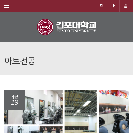
Menu
아트전공
4월
29