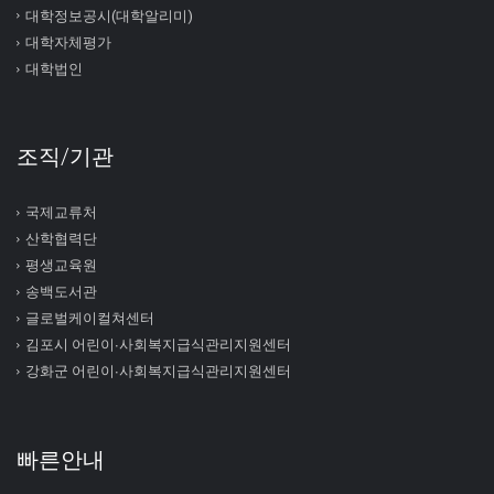
대학정보공시(대학알리미)
대학자체평가
대학법인
조직/기관
국제교류처
산학협력단
평생교육원
송백도서관
글로벌케이컬쳐센터
김포시 어린이∙사회복지급식관리지원센터
강화군 어린이∙사회복지급식관리지원센터
빠른안내