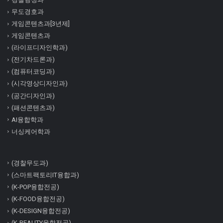
무도경호과
게임콘텐츠과[3년제]
게임콘텐츠과
(라이프디자인학과)
(전기차드론과)
(컴퓨터코딩과)
(시각영상디자인과)
(공간디자인과)
(패션콘텐츠과)
AI융합학과
너싱케어학과
(경찰무도과)
(스마트팩토리IT융합과)
(K-POP융합전공)
(K-FOOD융합전공)
(K-DESIGN융합전공)
(K-BEAUTY융합전공)