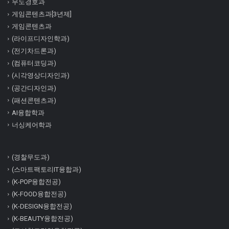
무도경호과
게임콘텐츠과[3년제]
게임콘텐츠과
(라이프디자인학과)
(전기차드론과)
(컴퓨터코딩과)
(시각영상디자인과)
(공간디자인과)
(패션콘텐츠과)
AI융합학과
너싱케어학과
(경찰무도과)
(스마트팩토리IT융합과)
(K-POP융합전공)
(K-FOOD융합전공)
(K-DESIGN융합전공)
(K-BEAUTY융합전공)