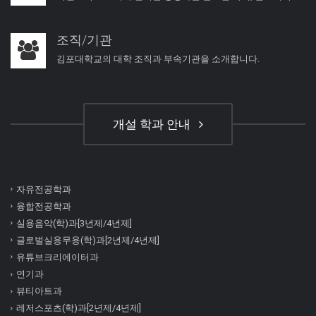
조직/기관
김포대학교의 대학 조직과 부속기관을 소개합니다.
개설 학과 안내
자유전공학과
융합전공학과
실용음악(학)과[3년제/4년제]
글로벌실용무용(학)과[2년제/4년제]
유튜브크리에이터과
연기과
뷰티아트과
레저스포츠(학)과[2년제/4년제]