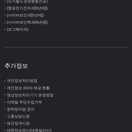
(도시철도경영융합전공)
(항공전기전자과[3년제])
(사이버보안과[3년제])
(사이버보안학과[4년제])
(보그헤어과)
추가정보
개인정보처리방침
개인정보 제3자 제공 현황
영상정보처리기기 운영방침
이메일 무단수집거부
청탁방지법 공지
고충상담신청
제규정게시판
대학정보공시(대학알리미)