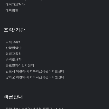
대학자체평가
대학법인
조직/기관
국제교류처
산학협력단
평생교육원
송백도서관
글로벌케이컬쳐센터
김포시 어린이∙사회복지급식관리지원센터
강화군 어린이∙사회복지급식관리지원센터
빠른안내
종합정보시스템(수강신청, 등록금고지서)