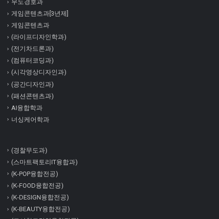
무도경호과
게임콘텐츠과[3년제]
게임콘텐츠과
(라이프디자인학과)
(전기차드론과)
(컴퓨터코딩과)
(시각영상디자인과)
(공간디자인과)
(패션콘텐츠과)
AI융합학과
너싱케어학과
(경찰무도과)
(스마트팩토리IT융합과)
(K-POP융합전공)
(K-FOOD융합전공)
(K-DESIGN융합전공)
(K-BEAUTY융합전공)