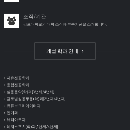
조직/기관
김포대학교의 대학 조직과 부속기관을 소개합니다.
개설 학과 안내
자유전공학과
융합전공학과
실용음악(학)과[3년제/4년제]
글로벌실용무용(학)과[2년제/4년제]
유튜브크리에이터과
연기과
뷰티아트과
레저스포츠(학)과[2년제/4년제]