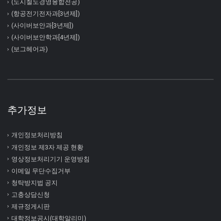
(도시철도경영융합전공)
(항공전기전자과[3년제])
(사이버보안과[3년제])
(사이버보안학과[4년제])
(보그헤어과)
추가정보
개인정보처리방침
개인정보 제3자 제공 현황
영상정보처리기기 운영방침
이메일 무단수집거부
청탁방지법 공지
고충상담신청
제규정게시판
대학정보공시(대학알리미)