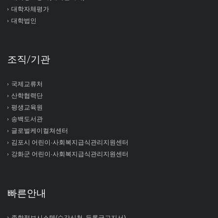
대학자체평가
대학법인
조직/기관
국제교류처
산학협력단
평생교육원
송백도서관
글로벌케이컬쳐센터
김포시 어린이∙사회복지급식관리지원센터
강화군 어린이∙사회복지급식관리지원센터
빠른안내
종합정보시스템(수강신청, 등록금고지서)