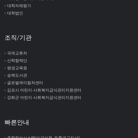
대학자체평가
대학법인
조직/기관
국제교류처
산학협력단
평생교육원
송백도서관
글로벌케이컬쳐센터
김포시 어린이∙사회복지급식관리지원센터
강화군 어린이∙사회복지급식관리지원센터
빠른안내
종합정보시스템(수강신청, 등록금고지서)