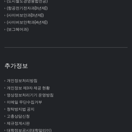
(도시철도경영융합전공)
(항공전기전자과[3년제])
(사이버보안과[3년제])
(사이버보안학과[4년제])
(보그헤어과)
추가정보
개인정보처리방침
개인정보 제3자 제공 현황
영상정보처리기기 운영방침
이메일 무단수집거부
청탁방지법 공지
고충상담신청
제규정게시판
대학정보공시(대학알리미)