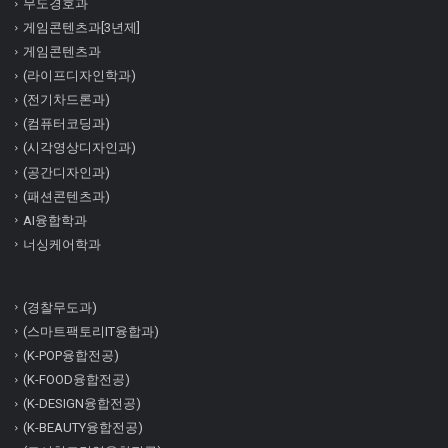
무도경호과
게임콘텐츠과[3년제]
게임콘텐츠과
(라이프디자인학과)
(전기차드론과)
(컴퓨터코딩과)
(시각영상디자인과)
(공간디자인과)
(패션콘텐츠과)
AI융합학과
너싱케어학과
(경찰무도과)
(스마트팩토리IT융합과)
(K-POP융합전공)
(K-FOOD융합전공)
(K-DESIGN융합전공)
(K-BEAUTY융합전공)