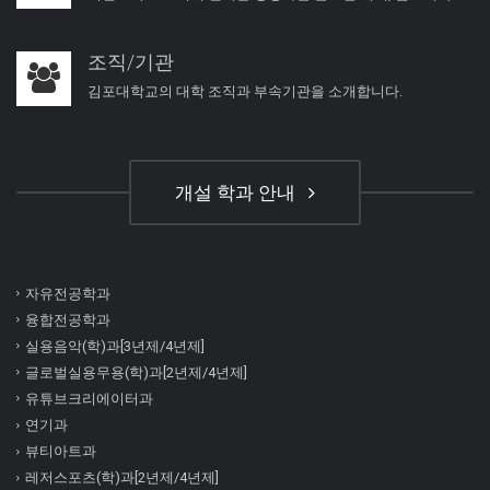
조직/기관
김포대학교의 대학 조직과 부속기관을 소개합니다.
개설 학과 안내
자유전공학과
융합전공학과
실용음악(학)과[3년제/4년제]
글로벌실용무용(학)과[2년제/4년제]
유튜브크리에이터과
연기과
뷰티아트과
레저스포츠(학)과[2년제/4년제]