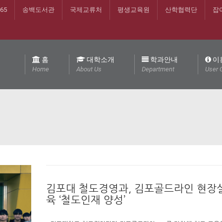
365
송백도서관
국제교류처
평생교육원
산학협력단
잡
홈
대학소개
학과안내
이
Home
About Us
Department
User 
김포대 철도경영과, 김포골드라인 현장
육 ‘철도인재 양성’