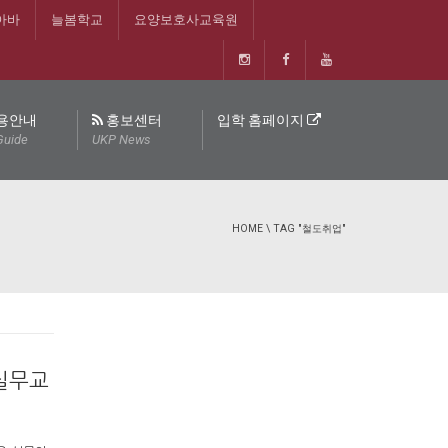
아바
늘봄학교
요양보호사교육원
용안내
홍보센터
입학 홈페이지
Guide
UKP News
HOME
\
TAG "철도취업"
실무교