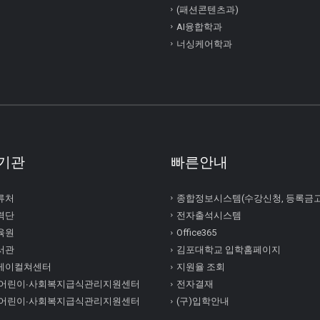
(패션콘텐츠과)
AI융합학과
너싱케어학과
기관
빠른안내
류처
종합정보시스템(수강신청, 등록금
력단
전자출석시스템
육원
Office365
서관
김포대학교 입학홈페이지
케이컬쳐센터
지원율 조회
 어린이∙사회복지급식관리지원센터
전자결재
 어린이∙사회복지급식관리지원센터
(구)입학안내