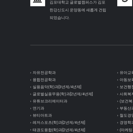
김포대학교 글로벌캠퍼스가 김포
한강신도시 운양동에 새롭게 건립
되었습니다.
자유전공학과
유아교육
융합전공학과
아동보육
실용음악(학)과[3년제/4년제]
보건행정
글로벌실용무용(학)과[2년제/4년제]
사회복
유튜브크리에이터과
(보건복지
연기과
부동산
뷰티아트과
철도경
레저스포츠(학)과[2년제/4년제]
경영학
태권도융합(학)과[2년제/4년제]
(마케팅