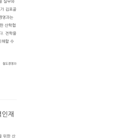
을 실무와
교가 김포골
도경영과는
위한 산학협
다. 견학을
이해할 수
철도경영과
역인재
 위한 산