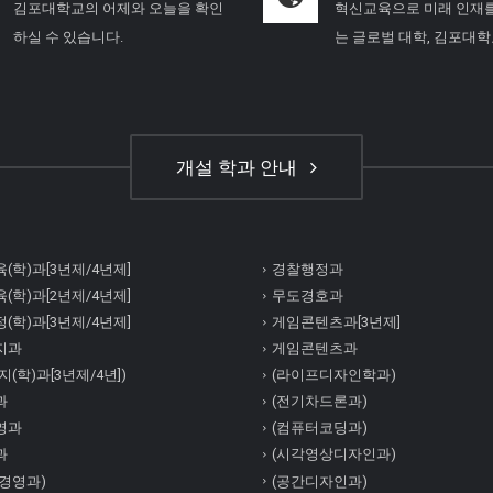
김포대학교의 어제와 오늘을 확인
혁신교육으로 미래 인재
하실 수 있습니다.
는 글로벌 대학, 김포대
개설 학과 안내
(학)과[3년제/4년제]
경찰행정과
(학)과[2년제/4년제]
무도경호과
(학)과[3년제/4년제]
게임콘텐츠과[3년제]
지과
게임콘텐츠과
(학)과[3년제/4년])
(라이프디자인학과)
과
(전기차드론과)
영과
(컴퓨터코딩과)
과
(시각영상디자인과)
경영과)
(공간디자인과)