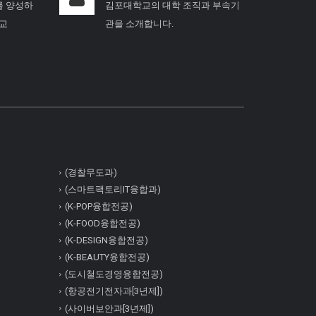
를 양성하
김포대학교의 대학 조직과 부속기
학교
관을 소개합니다.
(경찰무도과)
(스마트팩토리IT융합과)
(K-POP융합전공)
(K-FOOD융합전공)
(K-DESIGN융합전공)
(K-BEAUTY융합전공)
(도시철도경영융합전공)
(항공전기전자과[3년제])
(사이버보안과[3년제])