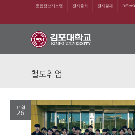
종합정보시스템
전자출석
전자결재
Office
철도취업
11월
26