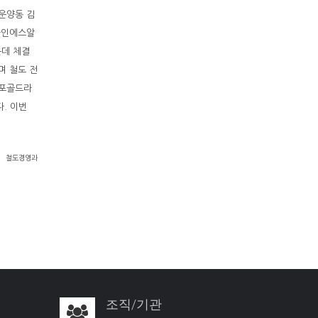
운양동 김
라인에스알
운데 체결
며 철도 전
김포골드라
. 이번
철도경영과
조직/기관