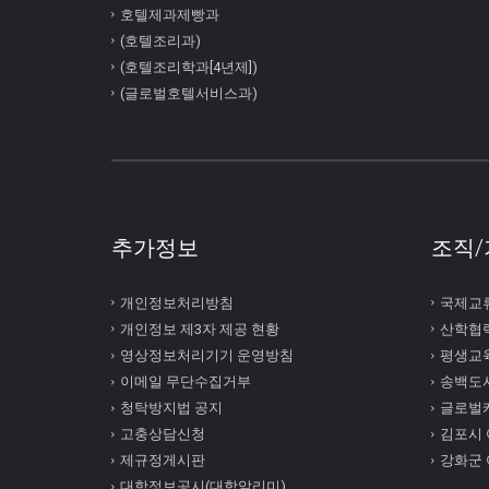
호텔제과제빵과
(호텔조리과)
(호텔조리학과[4년제])
(글로벌호텔서비스과)
추가정보
조직/
개인정보처리방침
국제교
개인정보 제3자 제공 현황
산학협
영상정보처리기기 운영방침
평생교
이메일 무단수집거부
송백도
청탁방지법 공지
글로벌
고충상담신청
김포시
제규정게시판
강화군
대학정보공시(대학알리미)