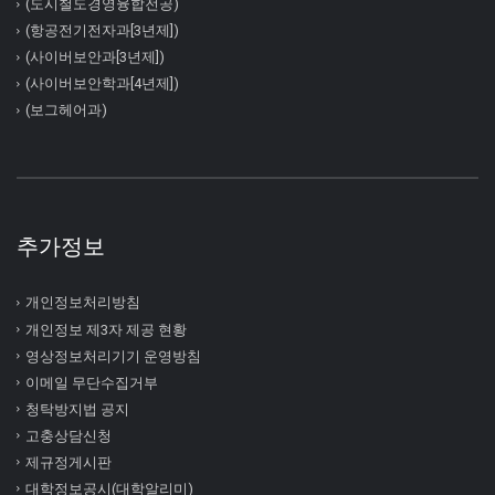
(도시철도경영융합전공)
(항공전기전자과[3년제])
(사이버보안과[3년제])
(사이버보안학과[4년제])
(보그헤어과)
추가정보
개인정보처리방침
개인정보 제3자 제공 현황
영상정보처리기기 운영방침
이메일 무단수집거부
청탁방지법 공지
고충상담신청
제규정게시판
대학정보공시(대학알리미)