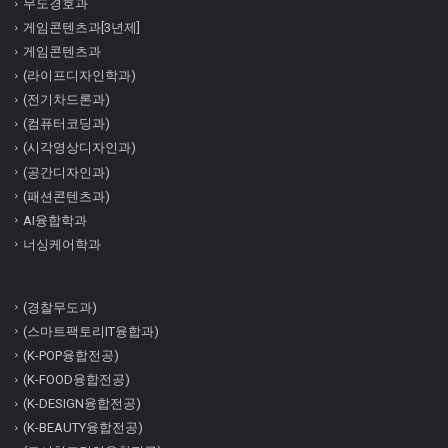
무도경호과
게임콘텐츠과[3년제]
게임콘텐츠과
(라이프디자인학과)
(전기차드론과)
(컴퓨터코딩과)
(시각영상디자인과)
(공간디자인과)
(패션콘텐츠과)
AI융합학과
너싱케어학과
(경찰무도과)
(스마트팩토리IT융합과)
(K-POP융합전공)
(K-FOOD융합전공)
(K-DESIGN융합전공)
(K-BEAUTY융합전공)