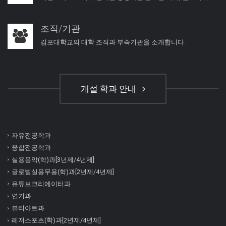
조직/기관
김포대학교의 대학 조직과 부속기관을 소개합니다.
개설 학과 안내
자유전공학과
융합전공학과
실용음악(학)과[3년제/4년제]
글로벌실용무용(학)과[2년제/4년제]
유튜브크리에이터과
연기과
뷰티아트과
레저스포츠(학)과[2년제/4년제]