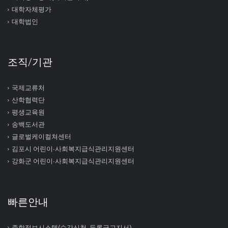
대학자체평가
대학법인
조직/기관
국제교류처
산학협력단
평생교육원
송백도서관
글로벌케이컬쳐센터
김포시 어린이∙사회복지급식관리지원센터
강화군 어린이∙사회복지급식관리지원센터
빠른안내
종합정보시스템(수강신청, 등록금고지서)