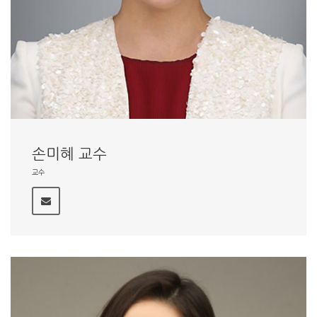
손미혜 교수
교수