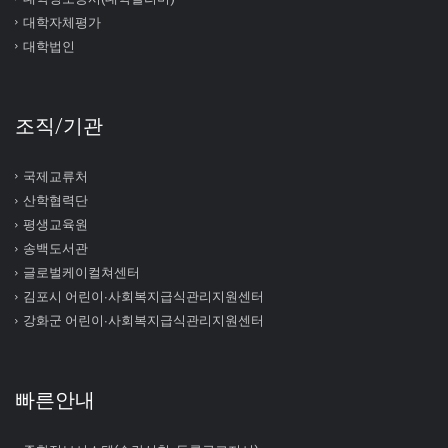
대학자체평가
대학법인
조직/기관
국제교류처
산학협력단
평생교육원
송백도서관
글로벌케이컬쳐센터
김포시 어린이∙사회복지급식관리지원센터
강화군 어린이∙사회복지급식관리지원센터
빠른안내