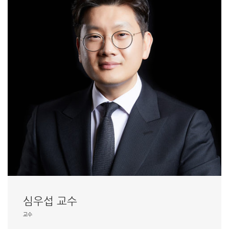
심우섭 교수
교수