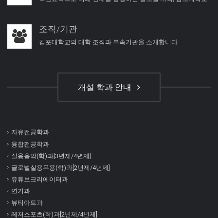
조직/기관
김포대학교의 대학 조직과 부속기관을 소개합니다.
개설 학과 안내
자유전공학과
융합전공학과
실용음악(학)과[3년제/4년제]
글로벌실용무용(학)과[2년제/4년제]
유튜브크리에이터과
연기과
뷰티아트과
레저스포츠(학)과[2년제/4년제]