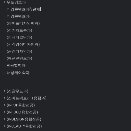
무도경호과
게임콘텐츠과[3년제]
게임콘텐츠과
(라이프디자인학과)
(전기차드론과)
(컴퓨터코딩과)
(시각영상디자인과)
(공간디자인과)
(패션콘텐츠과)
AI융합학과
너싱케어학과
(경찰무도과)
(스마트팩토리IT융합과)
(K-POP융합전공)
(K-FOOD융합전공)
(K-DESIGN융합전공)
(K-BEAUTY융합전공)