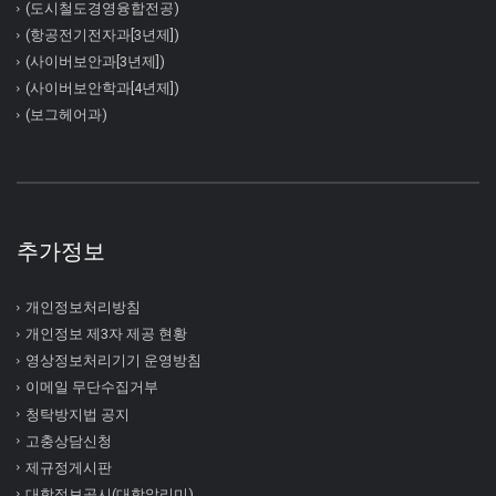
(도시철도경영융합전공)
(항공전기전자과[3년제])
(사이버보안과[3년제])
(사이버보안학과[4년제])
(보그헤어과)
추가정보
개인정보처리방침
개인정보 제3자 제공 현황
영상정보처리기기 운영방침
이메일 무단수집거부
청탁방지법 공지
고충상담신청
제규정게시판
대학정보공시(대학알리미)