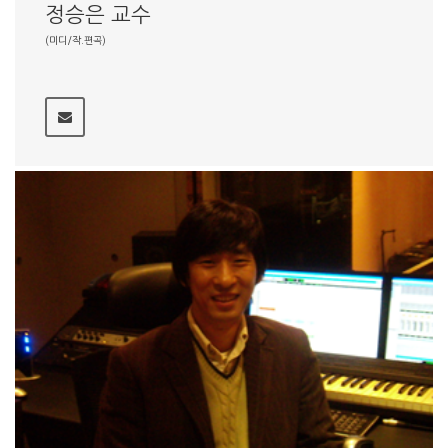
정승은 교수
(미디/작.편곡)