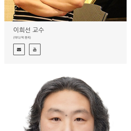
이희선 교수
(미디/작.편곡)