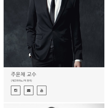
주윤채 교수
(재즈피아노/작.편곡)