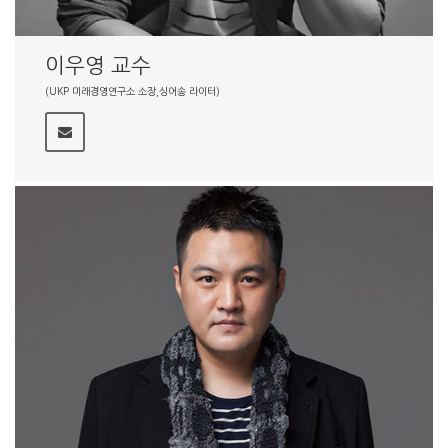
이우영 교수
(UKP 미래경영연구소 소장,싱어송 라이터)