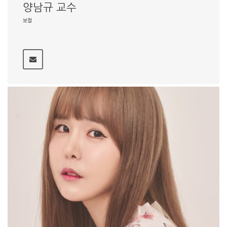
양남규 교수
보컬