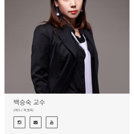
백승숙 교수
(미디 / 작,편곡)