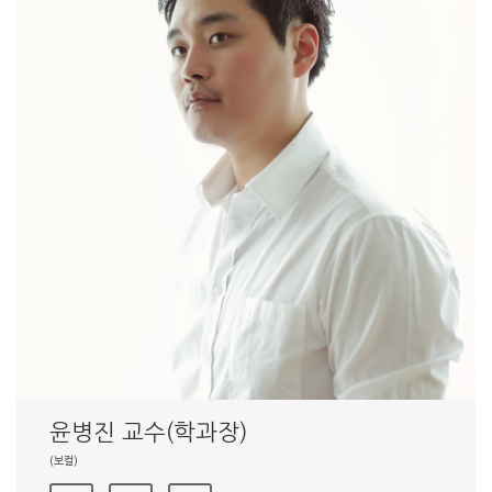
윤병진 교수(학과장)
(보컬)