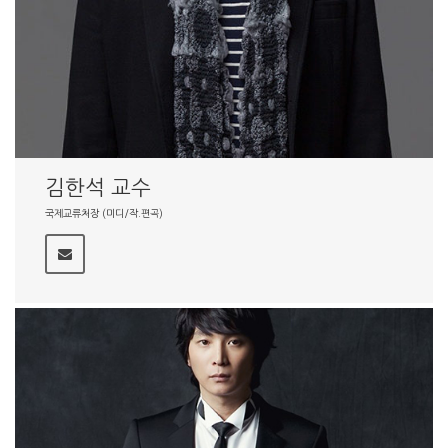
김한석 교수
국제교류처장 (미디/작.편곡)