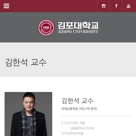
Menu
김한석 교수
김한석 교수
국제교류처장 (미디/작.편곡)
K-CULTURE 계열
실용음악과(3년제)
디자인콘텐츠계열