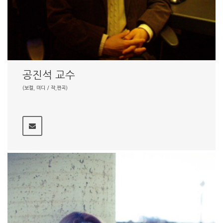
공진석 교수
(보컬, 미디 / 작,편곡)