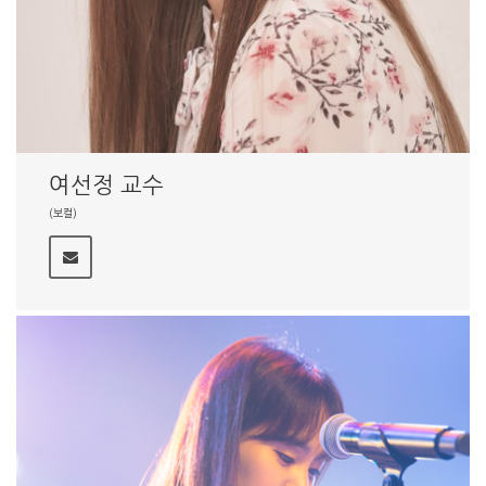
여선정 교수
(보컬)