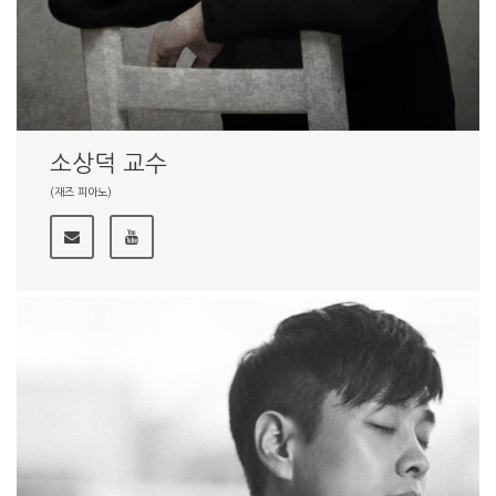
소상덕 교수
(재즈 피아노)