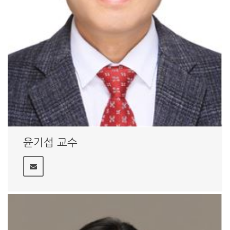
윤기섭 교수