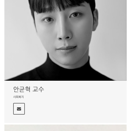
안균혁 교수
사회복지