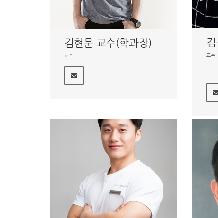
김
김현문 교수(학과장)
교수
교수