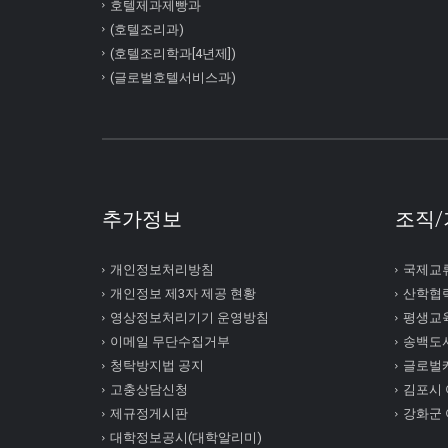
호텔제과제빵과
(호텔조리과)
(호텔조리학과[4년제])
(글로벌호텔서비스과)
추가정보
조직/
개인정보처리방침
국제교
개인정보 제3자 제공 현황
산학협
영상정보처리기기 운영방침
평생교
이메일 무단수집거부
송백도
청탁방지법 공지
글로벌
고충상담신청
김포시
제규정게시판
강화군
대학정보공시(대학알리미)