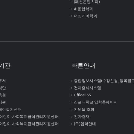
(패션콘텐츠과)
AI융합학과
너싱케어학과
기관
빠른안내
류처
종합정보시스템(수강신청, 등록금
력단
전자출석시스템
육원
Office365
서관
김포대학교 입학홈페이지
케이컬쳐센터
지원율 조회
 어린이∙사회복지급식관리지원센터
전자결재
 어린이∙사회복지급식관리지원센터
(구)입학안내