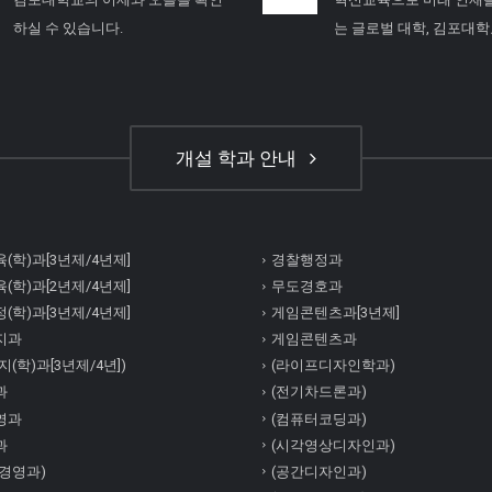
하실 수 있습니다.
는 글로벌 대학, 김포대
개설 학과 안내
(학)과[3년제/4년제]
경찰행정과
(학)과[2년제/4년제]
무도경호과
(학)과[3년제/4년제]
게임콘텐츠과[3년제]
지과
게임콘텐츠과
(학)과[3년제/4년])
(라이프디자인학과)
과
(전기차드론과)
영과
(컴퓨터코딩과)
과
(시각영상디자인과)
경영과)
(공간디자인과)