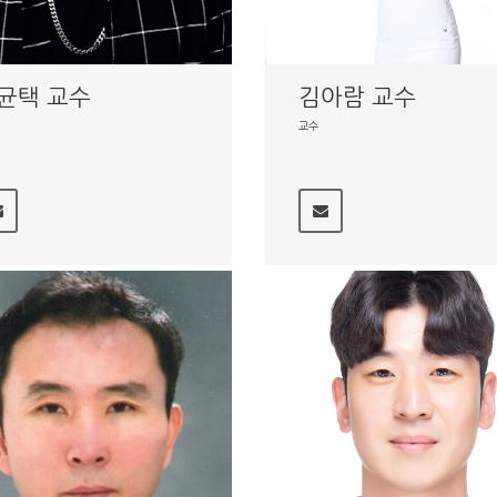
균택 교수
김아람 교수
교수