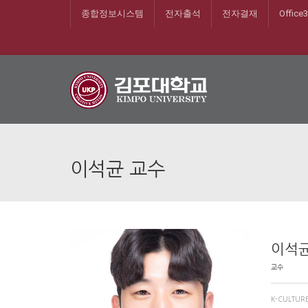
종합정보시스템
전자출석
전자결재
Office
이석균 교수
이석균
교수
K-CULTUR