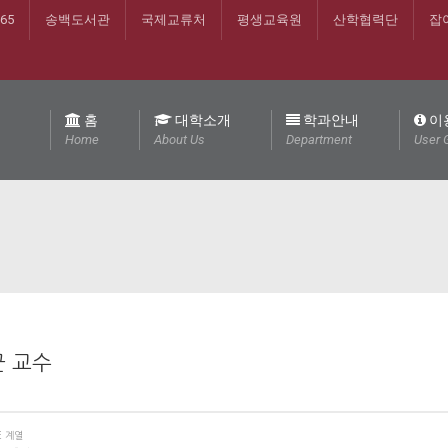
365
송백도서관
국제교류처
평생교육원
산학협력단
잡
홈
대학소개
학과안내
이
Home
About Us
Department
User 
 교수
E 계열