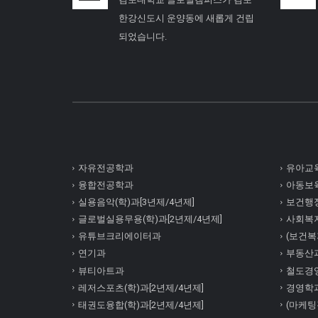
한강신도시 운양동에 새롭게 건립
되었습니다.
자유전공학과
유아교육
융합전공학과
아동보육
실용음악(학)과[3년제/4년제]
보건행정
글로벌실용무용(학)과[2년제/4년제]
사회복
유튜브크리에이터과
(보건복지
연기과
부동산
뷰티아트과
철도경
레저스포츠(학)과[2년제/4년제]
경영학
태권도융합(학)과[2년제/4년제]
(마케팅