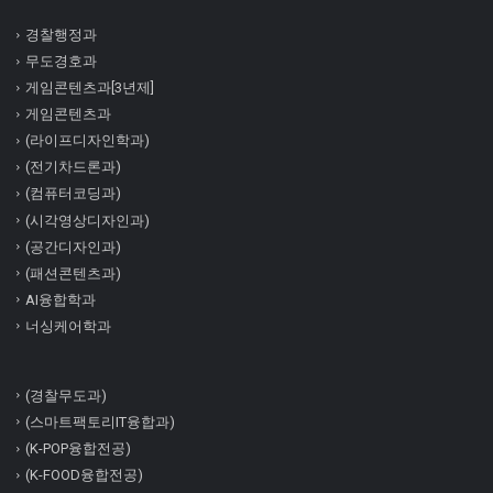
경찰행정과
무도경호과
게임콘텐츠과[3년제]
게임콘텐츠과
(라이프디자인학과)
(전기차드론과)
(컴퓨터코딩과)
(시각영상디자인과)
(공간디자인과)
(패션콘텐츠과)
AI융합학과
너싱케어학과
(경찰무도과)
(스마트팩토리IT융합과)
(K-POP융합전공)
(K-FOOD융합전공)