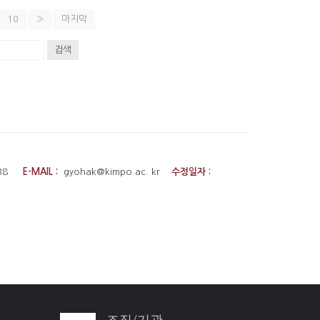
10
»
마지막
검색
4038
E-MAIL :
gyohak@kimpo.ac. kr
수정일자 :
조직/기관