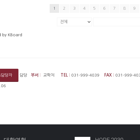
1
2
3
4
5
6
7
8
9
 by KBoard
담당
부서 :
교학처
TEL :
031-999-4039
FAX :
031-999-
츠담당자
.06
대학연혁
HOPE 2030