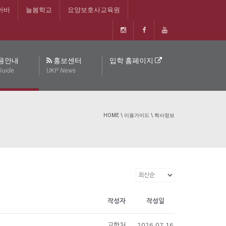
아바
늘봄학교
요양보호사교육원
용안내
홍보센터
입학 홈페이지
Guide
UKP News
HOME
\
이용가이드
\
학사정보
작성자
작성일
교학처
2026.07.16