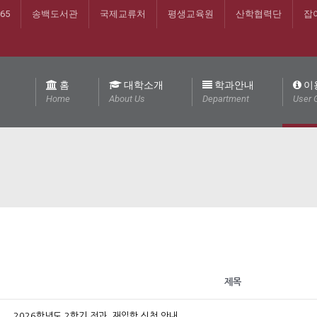
365
송백도서관
국제교류처
평생교육원
산학협력단
잡
홈
대학소개
학과안내
이
Home
About Us
Department
User 
제목
2026학년도 2학기 전과, 재입학 신청 안내