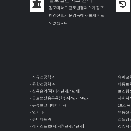
김포대학교 글로벌캠퍼스가 김포
한강신도시 운양동에 새롭게 건립
되었습니다.
자유전공학과
유아교육
융합전공학과
아동보육
실용음악(학)과[3년제/4년제]
보건행정
글로벌실용무용(학)과[2년제/4년제]
사회복
유튜브크리에이터과
(보건복지
연기과
부동산
뷰티아트과
철도경
레저스포츠(학)과[2년제/4년제]
경영학