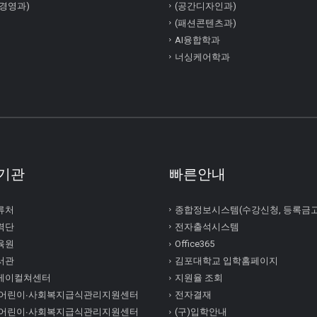
경영과)
(공간디자인과)
(패션콘텐츠과)
AI융합학과
너싱케어학과
기관
빠른안내
류처
종합정보시스템(수강신청, 등록금
력단
전자출석시스템
육원
Office365
서관
김포대학교 입학홈페이지
케이컬쳐센터
지원율 조회
 어린이∙사회복지급식관리지원센터
전자결재
 어린이∙사회복지급식관리지원센터
(구)입학안내