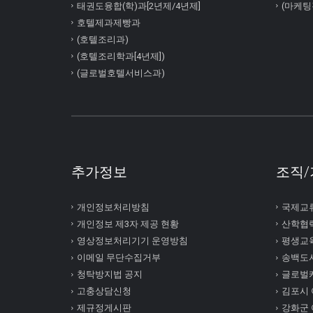
태권도융합(학)과[2년제/4년제]
(마케팅
호텔제과제빵과
(호텔조리과)
(호텔조리학과[4년제])
(글로벌호텔서비스과)
추가정보
조직/
개인정보처리방침
국제교
개인정보 제3자 제공 현황
산학협
영상정보처리기기 운영방침
평생교
이메일 무단수집거부
송백도
청탁방지법 공지
글로벌
고충상담신청
김포시
제규정게시판
강화군