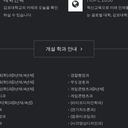
김포대학교의 어제와 오늘을 확인
혁신교육으로 미래 인재
하실 수 있습니다.
는 글로벌 대학, 김포대
개설 학과 안내
(학)과[3년제/4년제]
경찰행정과
(학)과[2년제/4년제]
무도경호과
(학)과[3년제/4년제]
게임콘텐츠과[3년제]
지과
게임콘텐츠과
(학)과[3년제/4년])
(라이프디자인학과)
과
(전기차드론과)
영과
(컴퓨터코딩과)
과
(시각영상디자인과)