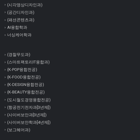
(시각영상디자인과)
(공간디자인과)
(패션콘텐츠과)
AI융합학과
너싱케어학과
(경찰무도과)
(스마트팩토리IT융합과)
(K-POP융합전공)
(K-FOOD융합전공)
(K-DESIGN융합전공)
(K-BEAUTY융합전공)
(도시철도경영융합전공)
(항공전기전자과[3년제])
(사이버보안과[3년제])
(사이버보안학과[4년제])
(보그헤어과)