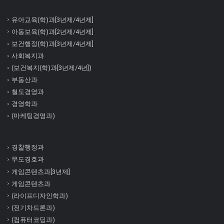
유아교육(학)과[3년제/4년제]
아동보육(학)과[2년제/4년제]
보건행정(학)과[3년제/4년제]
사회복지과
(보건복지(학)과[3년제/4년])
부동산과
철도경영과
경영학과
(마케팅경영과)
경찰행정과
무도경호과
게임콘텐츠과[3년제]
게임콘텐츠과
(라이프디자인학과)
(전기차드론과)
(컴퓨터코딩과)