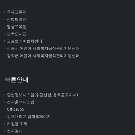
국제교류처
산학협력단
평생교육원
송백도서관
글로벌케이컬쳐센터
김포시 어린이∙사회복지급식관리지원센터
강화군 어린이∙사회복지급식관리지원센터
빠른안내
종합정보시스템(수강신청, 등록금고지서)
전자출석시스템
Office365
김포대학교 입학홈페이지
지원율 조회
전자결재