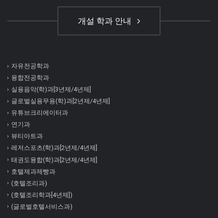
개설 학과 안내
자유전공학과
융합전공학과
실용음악(학)과[3년제/4년제]
글로벌실용무용(학)과[2년제/4년제]
유튜브크리에이터과
연기과
뷰티아트과
레저스포츠(학)과[2년제/4년제]
태권도융합(학)과[2년제/4년제]
호텔제과제빵과
(호텔조리과)
(호텔조리학과[4년제])
(글로벌호텔서비스과)