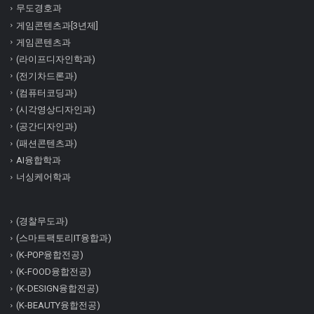
무도경호과
게임콘텐츠과[3년제]
게임콘텐츠과
(라이프디자인학과)
(전기차드론과)
(컴퓨터코딩과)
(시각영상디자인과)
(공간디자인과)
(패션콘텐츠과)
AI융합학과
너싱케어학과
(경찰무도과)
(스마트팩토리IT융합과)
(K-POP융합전공)
(K-FOOD융합전공)
(K-DESIGN융합전공)
(K-BEAUTY융합전공)