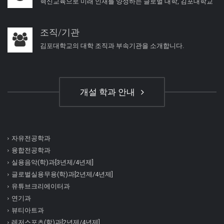
혁신교육으로 미래 인재를 양성하는 글로벌 대학, 김포대학교
조직/기관
김포대학교의 대학 조직과 부속기관을 소개합니다.
개설 학과 안내
자유전공학과
융합전공학과
실용음악(학)과[3년제/4년제]
글로벌실용무용(학)과[2년제/4년제]
유튜브크리에이터과
연기과
뷰티아트과
레저스포츠(학)과[2년제/4년제]