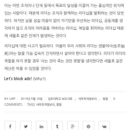
더는 어떤 조직이나 단체 등에서 목표의 달성을 이끌어 가는 중심적인 위치에
있는 사람이다. 때문에 리더는 조직과 함께하는 리더십을 발휘하는 것이 당연
하다. 하지만 남을 섬길 마음이 없이 자기만을 우선하는 리더십, 공동체를 생
각하지 않고 조직의 어려움을 저버리는 리더십, 책임을 회피하는 리더십 때문
에 세월호 같은 인재가 발생하는 것이다.
리더십에 대한 사고가 필요하다. 아울러 우리 사회의 리더는 생불여사(生不如
死)라는 말을 가슴 깊숙이 간직하면서 살아야 한다고 생각한다. 리더가 리더의
역할을 하지 못할 경우 ‘사는 것이 죽는 것만 못함’을 생각한다면 세월호 같은
재난은 막을 수 있었을 것이다.
Let’s block ads!
(Why?)
.
.
|
|
|
BY UKP
2014년 5월 16일
김포대학교 보도자료
세무회계정보과
칼럼
0
|
COMMENTS
TAGS:
세무회계정보과
,
칼럼