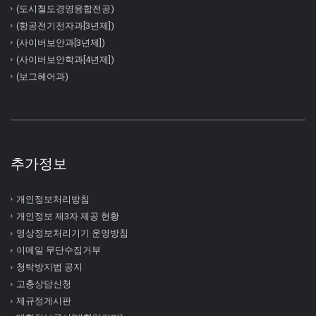
(도시철도경영융합전공)
(항공전기전자과[3년제])
(사이버보안과[3년제])
(사이버보안학과[4년제])
(보그헤어과)
추가정보
개인정보처리방침
개인정보 제3자 제공 현황
영상정보처리기기 운영방침
이메일 무단수집거부
청탁방지법 공지
고충상담신청
제규정게시판