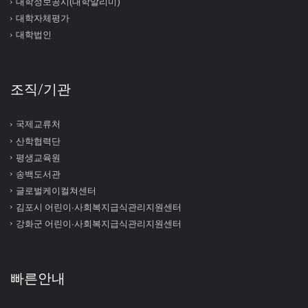
대학정보공시(대학알리미)
대학자체평가
대학법인
조직/기관
국제교류처
산학협력단
평생교육원
송백도서관
글로벌케이컬쳐센터
김포시 어린이∙사회복지급식관리지원센터
강화군 어린이∙사회복지급식관리지원센터
빠른안내