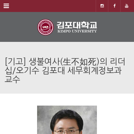
Menu
[기고] 생불여사(生不如死)의 리더
십/오기수 김포대 세무회계정보과
교수