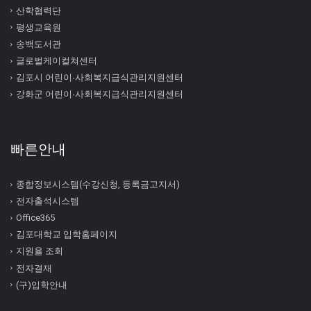
산학협력단
평생교육원
송백도서관
글로벌케이컬쳐센터
김포시 어린이∙사회복지급식관리지원센터
강화군 어린이∙사회복지급식관리지원센터
빠른안내
종합정보시스템(수강신청, 등록금고지서)
전자출석시스템
Office365
김포대학교 입학홈페이지
지원율 조회
전자결재
(구)입학안내