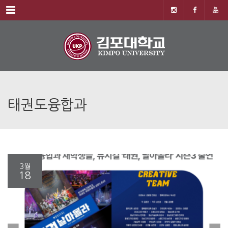
Menu
태권도융합과
3월
18