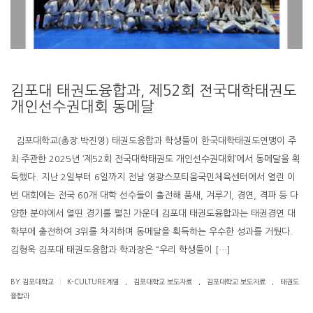
김포대 태권도융합과, 제52회 전국대학태권도
개인선수권대회 동메달
김포대학교(총장 박진영) 태권도융합과 학생들이 한국대학태권도연맹이 주
최·주관한 2025년 ‘제52회 전국대학태권도 개인선수권대회’에서 동메달을 획
득했다. 지난 2일부터 6일까지 전남 영광스포티움국민체육센터에서 열린 이
번 대회에는 전국 60개 대학 선수들이 출전해 품새, 겨루기, 경연, 격파 등 다
양한 분야에서 열띤 경기를 펼친 가운데 김포대 태권도융합과는 태권경연 대
학부에 출전하여 3위를 차지하며 동메달을 획득하는 우수한 성과를 거뒀다.
김형욱 김포대 태권도융합과 학과장은 “우리 학생들이 […]
.
.
.
|
BY 김포대학교
K-CULTURE계열
김포대학교 보도자료
김포대학교 보도자료
태권도
융합과