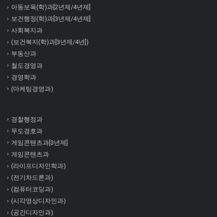
아동보육(학)과[2년제/4년제]
보건행정(학)과[3년제/4년제]
사회복지과
(보건복지(학)과[3년제/4년])
부동산과
철도경영과
경영학과
(마케팅경영과)
경찰행정과
무도경호과
게임콘텐츠과[3년제]
게임콘텐츠과
(라이프디자인학과)
(전기차드론과)
(컴퓨터코딩과)
(시각영상디자인과)
(공간디자인과)