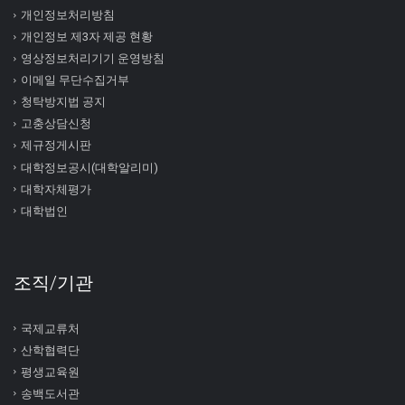
개인정보처리방침
개인정보 제3자 제공 현황
영상정보처리기기 운영방침
이메일 무단수집거부
청탁방지법 공지
고충상담신청
제규정게시판
대학정보공시(대학알리미)
대학자체평가
대학법인
조직/기관
국제교류처
산학협력단
평생교육원
송백도서관