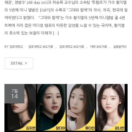
해권’, 정범수’ (All day on)과 하승목 교수님의 소속팀 ‘투챔프’가 가수 황치열
의 5번째 미니 앨범인 [GIFT]의 수록곡 “그대와 함께”의 작사, 작곡, 편곡에 참
여하였다고 밝혔다. “그대와 함께”는 가수 황치열의 5번째 미니앨범 중 4번
트랙에 자리 잡은 미디엄 템포의 따뜻한 감성을 느낄 수 있는 곡이며, 황치열
의 호소력 있는 보컬이 더해져 […]
.
.
.
|
BY 김포대학교
김포대학교 보도자료
김포대학교 보도자료
대학 보도자료
실용음악과
DETAIL
7월
14