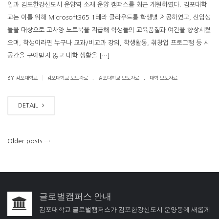
입과 김포한강신도시 운양역 소재 운양 캠퍼스를 최근 개원하였다. 김포대학
교는 이를 위해 Microsoft365 1테라 클라우드를 학생별 제공하였고, 신입생
들을 대상으로 고사양 노트북을 지급해 학생들의 교육품질과 여건을 향상시켰
으며, 학생이라면 누구나 교과/비교과 강의, 학생활동, 취창업 프로그램 등 시
공간을 구애받지 않고 대학 생활을 […]
.
.
|
BY 김포대학교
김포대학교 보도자료
김포대학교 보도자료
대학 보도자료
DETAIL
Older posts
→
글로벌캠퍼스 안내
김포대학교 글로벌캠퍼스가 김포한강신도시 운양동에 새롭게