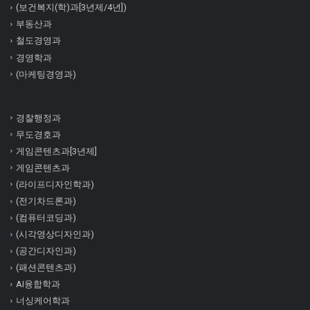
(보건복지(학)과[3년제/4년])
부동산과
철도경영과
경영학과
(마케팅경영과)
경찰행정과
무도경호과
게임콘텐츠과[3년제]
게임콘텐츠과
(라이프디자인학과)
(전기차드론과)
(컴퓨터코딩과)
(시각영상디자인과)
(공간디자인과)
(패션콘텐츠과)
AI융합학과
너싱케어학과