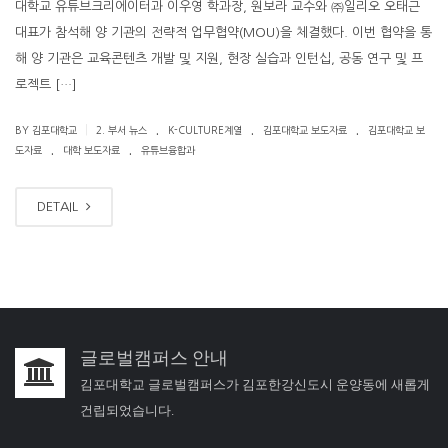
대학교 유튜브크리에이터과 이우영 학과장, 원보라 교수와 ㈜일리오 오태근
대표가 참석해 양 기관의 전략적 업무협약(MOU)을 체결했다. 이번 협약을 통
해 양 기관은 교육콘텐츠 개발 및 지원, 현장 실습과 인턴십, 공동 연구 및 프
로젝트 […]
.
.
.
|
BY 김포대학교
2. 부서 뉴스
K-CULTURE계열
김포대학교 보도자료
김포대학교 보
.
.
도자료
대학 보도자료
유튜브융합과
DETAIL
글로벌캠퍼스 안내
김포대학교 글로벌캠퍼스가 김포한강신도시 운양동에 새롭게
건립되었습니다.