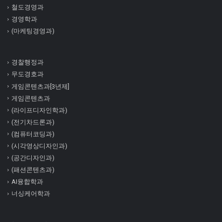
철도경영과
경영학과
(마케팅경영과)
경찰행정과
무도경호과
게임콘텐츠과[3년제]
게임콘텐츠과
(라이프디자인학과)
(전기차드론과)
(컴퓨터코딩과)
(시각영상디자인과)
(공간디자인과)
(패션콘텐츠과)
AI융합학과
너싱케어학과