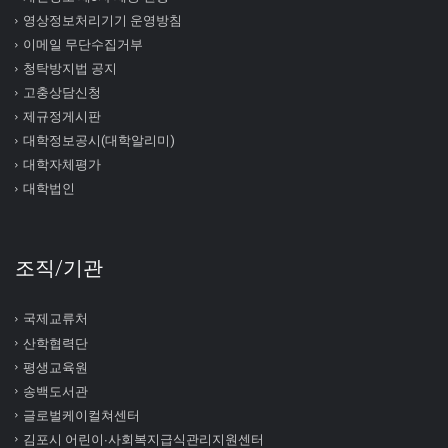
영상정보처리기기 운영방침
이메일 무단수집거부
청탁방지법 공지
고충상담신청
제규정게시판
대학정보공시(대학알리미)
대학자체평가
대학법인
조직/기관
국제교류처
산학협력단
평생교육원
송백도서관
글로벌케이컬쳐센터
김포시 어린이∙사회복지급식관리지원센터