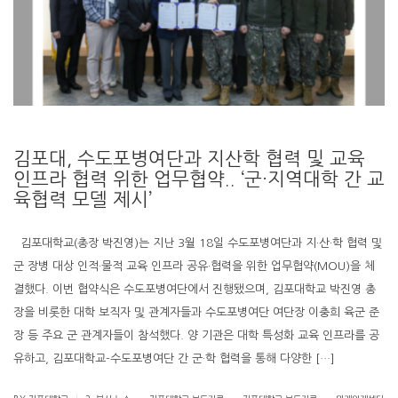
김포대, 수도포병여단과 지산학 협력 및 교육
인프라 협력 위한 업무협약.. ‘군·지역대학 간 교
육협력 모델 제시’
김포대학교(총장 박진영)는 지난 3월 18일 수도포병여단과 지·산·학 협력 및
군 장병 대상 인적·물적 교육 인프라 공유·협력을 위한 업무협약(MOU)을 체
결했다. 이번 협약식은 수도포병여단에서 진행됐으며, 김포대학교 박진영 총
장을 비롯한 대학 보직자 및 관계자들과 수도포병여단 여단장 이충희 육군 준
장 등 주요 군 관계자들이 참석했다. 양 기관은 대학 특성화 교육 인프라를 공
유하고, 김포대학교-수도포병여단 간 군·학 협력을 통해 다양한 […]
.
.
.