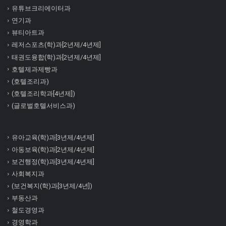
유튜브크리에이터과
연기과
뷰티아트과
레저스포츠(학)과[2년제/4년제]
태권도융합(학)과[2년제/4년제]
호텔제과제빵과
(호텔조리과)
(호텔조리학과[4년제])
(글로벌호텔서비스과)
유아교육(학)과[3년제/4년제]
아동보육(학)과[2년제/4년제]
보건행정(학)과[3년제/4년제]
사회복지과
(보건복지(학)과[3년제/4년])
부동산과
철도경영과
경영학과