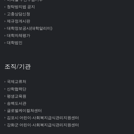
청탁방지법 공지
고충상담신청
제규정게시판
대학정보공시(대학알리미)
대학자체평가
대학법인
조직/기관
국제교류처
산학협력단
평생교육원
송백도서관
글로벌케이컬쳐센터
김포시 어린이∙사회복지급식관리지원센터
강화군 어린이∙사회복지급식관리지원센터