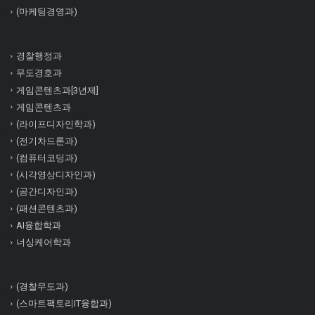
(마케팅경영과)
경찰행정과
무도경호과
게임콘텐츠과[3년제]
게임콘텐츠과
(라이프디자인학과)
(전기차드론과)
(컴퓨터코딩과)
(시각영상디자인과)
(공간디자인과)
(패션콘텐츠과)
AI융합학과
너싱케어학과
(경찰무도과)
(스마트팩토리IT융합과)