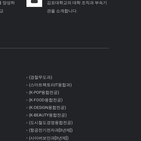
를 양성하
김포대학교의 대학 조직과 부속기
학교
관을 소개합니다.
(경찰무도과)
(스마트팩토리IT융합과)
(K-POP융합전공)
(K-FOOD융합전공)
(K-DESIGN융합전공)
(K-BEAUTY융합전공)
(도시철도경영융합전공)
(항공전기전자과[3년제])
(사이버보안과[3년제])