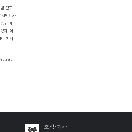
4일 김포
 주제발표자
 방안’에
있다. 이
명이 참석
김포대학교
조직/기관