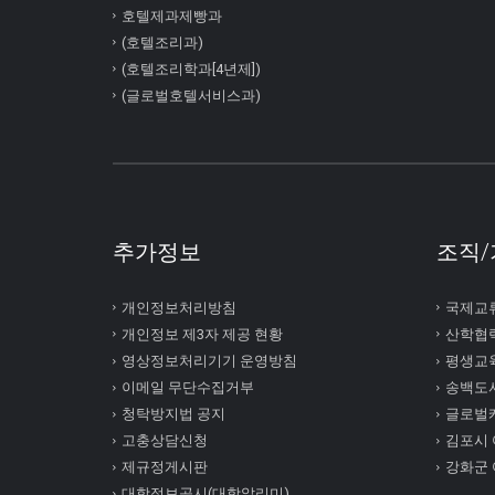
호텔제과제빵과
(호텔조리과)
(호텔조리학과[4년제])
(글로벌호텔서비스과)
추가정보
조직/
개인정보처리방침
국제교
개인정보 제3자 제공 현황
산학협
영상정보처리기기 운영방침
평생교
이메일 무단수집거부
송백도
청탁방지법 공지
글로벌
고충상담신청
김포시
제규정게시판
강화군
대학정보공시(대학알리미)