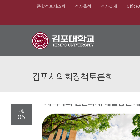
종합정보시스템
전자출석
전자결재
Office
김포시의회정책토론회
2월
06