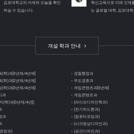
김포대학교의 어제와 오늘을 확인
혁신교육으로 미래 인재
하실 수 있습니다.
는 글로벌 대학, 김포대
개설 학과 안내
(학)과[3년제/4년제]
경찰행정과
(학)과[2년제/4년제]
무도경호과
(학)과[3년제/4년제]
게임콘텐츠과[3년제]
지과
게임콘텐츠과
(학)과[3년제/4년])
(라이프디자인학과)
과
(전기차드론과)
영과
(컴퓨터코딩과)
과
(시각영상디자인과)
경영과)
(공간디자인과)