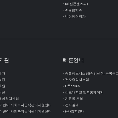
(패션콘텐츠과)
AI융합학과
너싱케어학과
기관
빠른안내
류처
종합정보시스템(수강신청, 등록금
력단
전자출석시스템
육원
Office365
서관
김포대학교 입학홈페이지
케이컬쳐센터
지원율 조회
 어린이∙사회복지급식관리지원센터
전자결재
 어린이∙사회복지급식관리지원센터
(구)입학안내