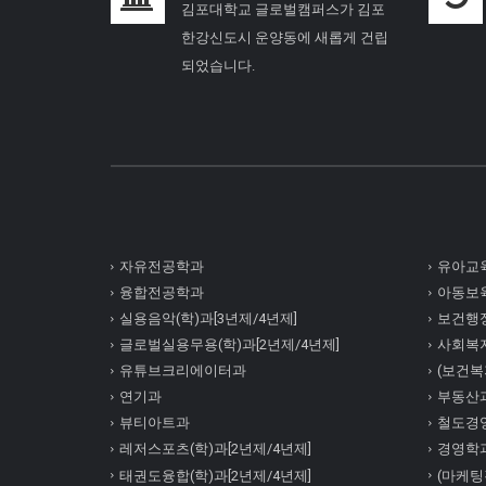
김포대학교 글로벌캠퍼스가 김포
한강신도시 운양동에 새롭게 건립
되었습니다.
자유전공학과
유아교육
융합전공학과
아동보육
실용음악(학)과[3년제/4년제]
보건행정
글로벌실용무용(학)과[2년제/4년제]
사회복
유튜브크리에이터과
(보건복지
연기과
부동산
뷰티아트과
철도경
레저스포츠(학)과[2년제/4년제]
경영학
태권도융합(학)과[2년제/4년제]
(마케팅