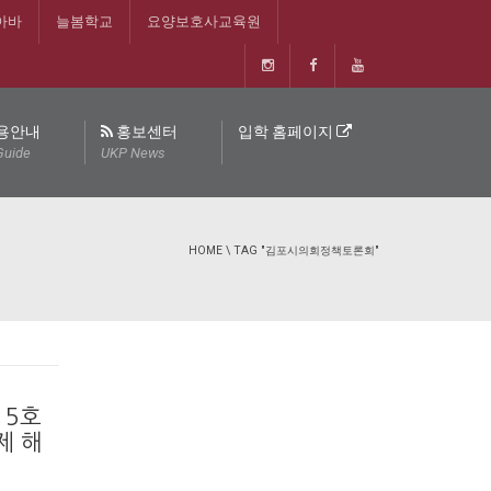
아바
늘봄학교
요양보호사교육원
용안내
홍보센터
입학 홈페이지
Guide
UKP News
HOME
\
TAG "김포시의회정책토론회"
 5호
제 해