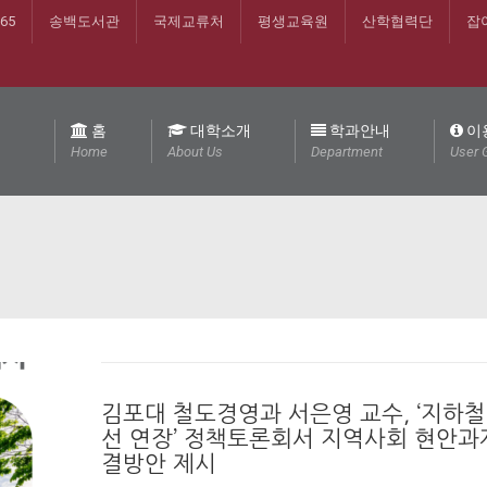
365
송백도서관
국제교류처
평생교육원
산학협력단
잡
홈
대학소개
학과안내
이
Home
About Us
Department
User 
김포대 철도경영과 서은영 교수, ‘지하철
선 연장’ 정책토론회서 지역사회 현안과
결방안 제시